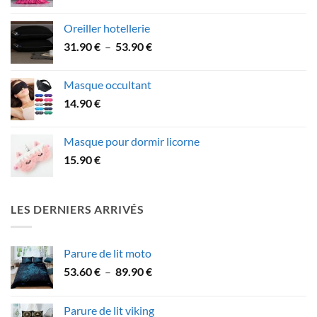
de
15.90 €
prix :
Oreiller hotellerie
21.90 €
Plage
31.90
€
–
53.90
€
à
de
41.90 €
prix :
Masque occultant
31.90 €
14.90
€
à
53.90 €
Masque pour dormir licorne
15.90
€
LES DERNIERS ARRIVÉS
Parure de lit moto
Plage
53.60
€
–
89.90
€
de
prix :
Parure de lit viking
53.60 €