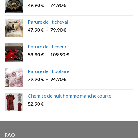
Plage
49.90
€
–
74.90
€
à
de
89.90 €
prix :
Parure de lit cheval
49.90 €
Plage
47.90
€
–
79.90
€
à
de
74.90 €
prix :
Parure de lit coeur
47.90 €
Plage
58.90
€
–
109.90
€
à
de
79.90 €
prix :
Parure de lit polaire
58.90 €
Plage
79.90
€
–
94.90
€
à
de
109.90 €
prix :
Chemise de nuit homme manche courte
79.90 €
52.90
€
à
94.90 €
FAQ