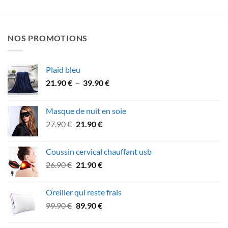
NOS PROMOTIONS
Plaid bleu
Plage
21.90
€
–
39.90
€
de
prix :
Masque de nuit en soie
21.90 €
Le
Le
27.90
€
21.90
€
à
prix
prix
39.90 €
initial
actuel
Coussin cervical chauffant usb
était :
est :
Le
Le
26.90
€
21.90
€
27.90 €.
21.90 €.
prix
prix
initial
actuel
Oreiller qui reste frais
était :
est :
Le
Le
99.90
€
89.90
€
26.90 €.
21.90 €.
prix
prix
initial
actuel