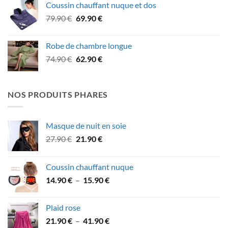
Coussin chauffant nuque et dos
était :
est :
Le
Le
79.90
€
69.90
€
99.90 €.
89.90 €.
prix
prix
initial
actuel
Robe de chambre longue
était :
est :
Le
Le
74.90
€
62.90
€
79.90 €.
69.90 €.
prix
prix
initial
actuel
était :
est :
NOS PRODUITS PHARES
74.90 €.
62.90 €.
Masque de nuit en soie
Le
Le
27.90
€
21.90
€
prix
prix
initial
actuel
Coussin chauffant nuque
était :
est :
Plage
14.90
€
–
15.90
€
27.90 €.
21.90 €.
de
prix :
Plaid rose
14.90 €
Plage
21.90
€
–
41.90
€
à