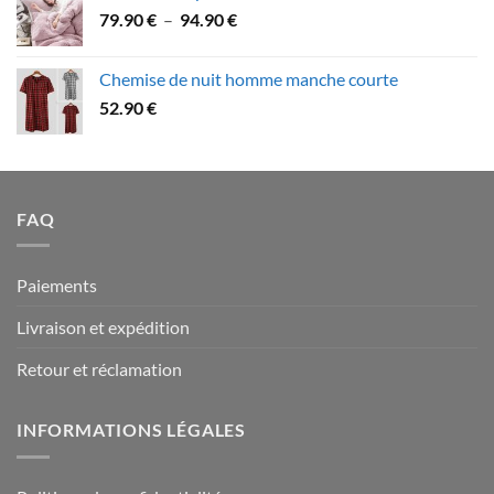
Plage
79.90
€
–
94.90
€
à
de
109.90 €
prix :
Chemise de nuit homme manche courte
79.90 €
52.90
€
à
94.90 €
FAQ
Paiements
Livraison et expédition
Retour et réclamation
INFORMATIONS LÉGALES