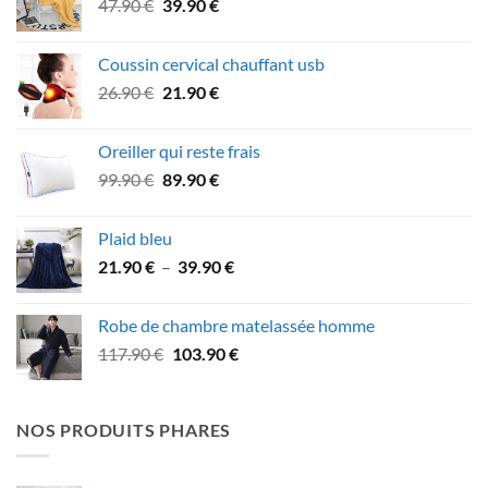
Le
Le
47.90
€
39.90
€
à
prix
prix
75.90 €
initial
actuel
Coussin cervical chauffant usb
était :
est :
Le
Le
26.90
€
21.90
€
47.90 €.
39.90 €.
prix
prix
initial
actuel
Oreiller qui reste frais
était :
est :
Le
Le
99.90
€
89.90
€
26.90 €.
21.90 €.
prix
prix
initial
actuel
Plaid bleu
était :
est :
Plage
21.90
€
–
39.90
€
99.90 €.
89.90 €.
de
prix :
Robe de chambre matelassée homme
21.90 €
Le
Le
117.90
€
103.90
€
à
prix
prix
39.90 €
initial
actuel
était :
est :
NOS PRODUITS PHARES
117.90 €.
103.90 €.