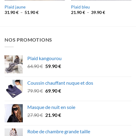
Plaid jaune
Plaid bleu
Plage
Plage
31.90
€
–
51.90
€
21.90
€
–
39.90
€
de
de
prix :
prix :
31.90 €
21.90 €
à
à
51.90 €
39.90 €
NOS PROMOTIONS
Plaid kangourou
Le
Le
64.90
€
59.90
€
prix
prix
initial
actuel
Coussin chauffant nuque et dos
était :
est :
Le
Le
79.90
€
69.90
€
64.90 €.
59.90 €.
prix
prix
initial
actuel
Masque de nuit en soie
était :
est :
Le
Le
27.90
€
21.90
€
79.90 €.
69.90 €.
prix
prix
initial
actuel
Robe de chambre grande taille
était :
est :