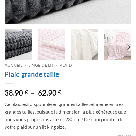
ACCUEIL
/
LINGE DE LIT
/
PLAID
Plaid grande taille
Plage
38.90
–
62.90
€
€
de
Ce plaid est disponible en grandes tailles, et même en très
prix :
grandes tailles, puisque la dimension la plus généreuse que
38.90 €
nous vous proposons atteint 230 cm ! De quoi profiter de
à
votre plaid sur un lit king size.
62.90 €