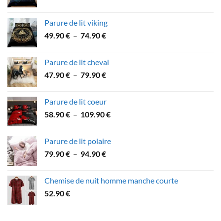
de
prix :
Parure de lit viking
53.60 €
Plage
49.90
€
–
74.90
€
à
de
89.90 €
prix :
Parure de lit cheval
49.90 €
Plage
47.90
€
–
79.90
€
à
de
74.90 €
prix :
Parure de lit coeur
47.90 €
Plage
58.90
€
–
109.90
€
à
de
79.90 €
prix :
Parure de lit polaire
58.90 €
Plage
79.90
€
–
94.90
€
à
de
109.90 €
prix :
Chemise de nuit homme manche courte
79.90 €
52.90
€
à
94.90 €