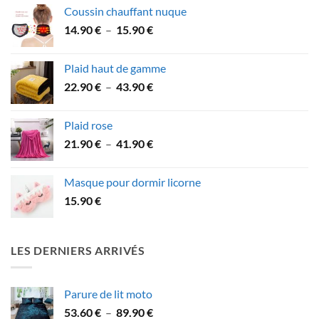
prix :
Coussin chauffant nuque
39.90 €
Plage
14.90
€
–
15.90
€
à
de
49.90 €
prix :
Plaid haut de gamme
14.90 €
Plage
22.90
€
–
43.90
€
à
de
15.90 €
prix :
Plaid rose
22.90 €
Plage
21.90
€
–
41.90
€
à
de
43.90 €
prix :
Masque pour dormir licorne
21.90 €
15.90
€
à
41.90 €
LES DERNIERS ARRIVÉS
Parure de lit moto
Plage
53.60
€
–
89.90
€