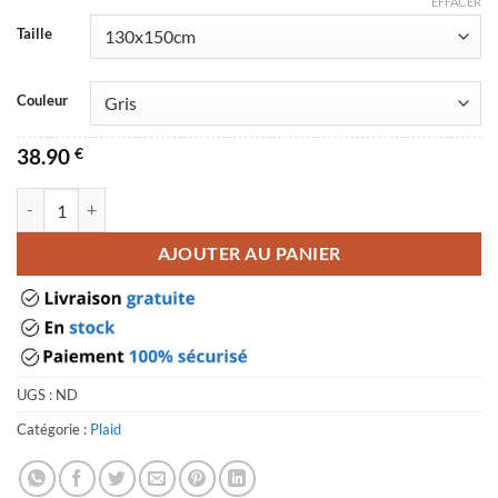
EFFACER
Taille
Couleur
38.90
€
quantité de Plaid grande taille
AJOUTER AU PANIER
UGS :
ND
Catégorie :
Plaid