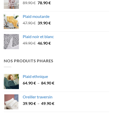
Le
Le
89.90
€
78.90
€
27.90 €.
21.90 €.
prix
prix
initial
actuel
Plaid moutarde
était :
est :
Le
Le
47.90
€
39.90
€
89.90 €.
78.90 €.
prix
prix
initial
actuel
Plaid noir et blanc
était :
est :
Le
Le
49.90
€
46.90
€
47.90 €.
39.90 €.
prix
prix
initial
actuel
était :
est :
NOS PRODUITS PHARES
49.90 €.
46.90 €.
Plaid ethnique
Plage
64.90
€
–
84.90
€
de
prix :
Oreiller traversin
64.90 €
Plage
39.90
€
–
49.90
€
à
de
84.90 €