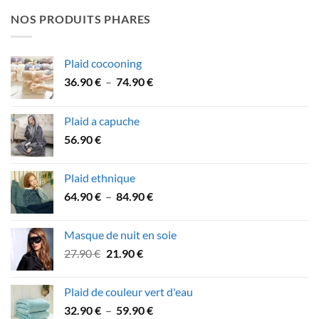
était :
est :
NOS PRODUITS PHARES
106.90 €.
94.90 €.
Plaid cocooning
Plage
36.90
€
–
74.90
€
de
prix :
Plaid a capuche
36.90 €
56.90
€
à
74.90 €
Plaid ethnique
Plage
64.90
€
–
84.90
€
de
prix :
Masque de nuit en soie
64.90 €
Le
Le
27.90
€
21.90
€
à
prix
prix
84.90 €
initial
actuel
Plaid de couleur vert d'eau
était :
est :
Plage
32.90
€
–
59.90
€
27.90 €.
21.90 €.