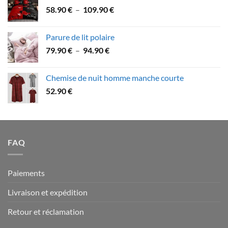
47.90 €
Plage
58.90
€
–
109.90
€
à
de
79.90 €
prix :
Parure de lit polaire
58.90 €
Plage
79.90
€
–
94.90
€
à
de
109.90 €
prix :
Chemise de nuit homme manche courte
79.90 €
52.90
€
à
94.90 €
FAQ
Paiements
Livraison et expédition
Retour et réclamation