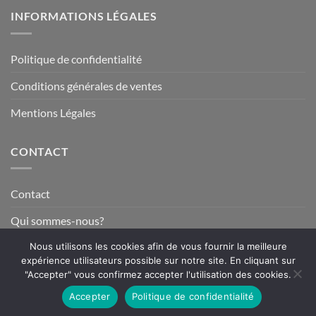
INFORMATIONS LÉGALES
Politique de confidentialité
Conditions générales de ventes
Mentions Légales
CONTACT
Contact
Qui sommes-nous?
Nous utilisons les cookies afin de vous fournir la meilleure
expérience utilisateurs possible sur notre site. En cliquant sur
"Accepter" vous confirmez accepter l'utilisation des cookies.
Visa
MasterCard
American
PayPal
Stripe
Express
Accepter
Politique de confidentialité
Copyright 2026 © www.fun-tuning.com