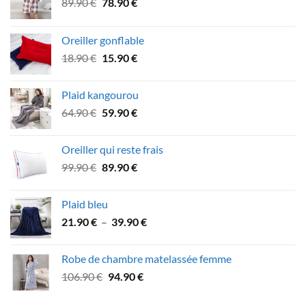
Le
Le
89.90
€
78.90
€
prix
prix
initial
actuel
Oreiller gonflable
était :
est :
Le
Le
18.90
€
15.90
€
89.90 €.
78.90 €.
prix
prix
initial
actuel
Plaid kangourou
était :
est :
Le
Le
64.90
€
59.90
€
18.90 €.
15.90 €.
prix
prix
initial
actuel
Oreiller qui reste frais
était :
est :
Le
Le
99.90
€
89.90
€
64.90 €.
59.90 €.
prix
prix
initial
actuel
Plaid bleu
était :
est :
Plage
21.90
€
–
39.90
€
99.90 €.
89.90 €.
de
prix :
Robe de chambre matelassée femme
21.90 €
Le
Le
106.90
€
94.90
€
à
prix
prix
39.90 €
initial
actuel