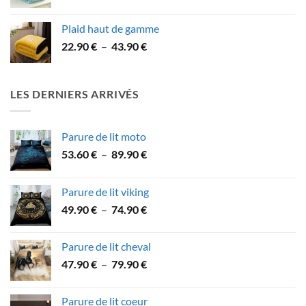
de
prix :
Plaid haut de gamme
32.90 €
Plage
22.90
€
–
43.90
€
à
de
59.90 €
prix :
22.90 €
LES DERNIERS ARRIVÉS
à
43.90 €
Parure de lit moto
Plage
53.60
€
–
89.90
€
de
prix :
Parure de lit viking
53.60 €
Plage
49.90
€
–
74.90
€
à
de
89.90 €
prix :
Parure de lit cheval
49.90 €
Plage
47.90
€
–
79.90
€
à
de
74.90 €
prix :
Parure de lit coeur