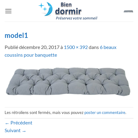
Passer
au
contenu
model1
Publié
décembre 20, 2017
à
1500 × 392
dans
6 beaux
coussins pour banquette
Les rétroliens sont fermés, mais vous pouvez
poster un commentaire
.
←
Précédent
Suivant
→