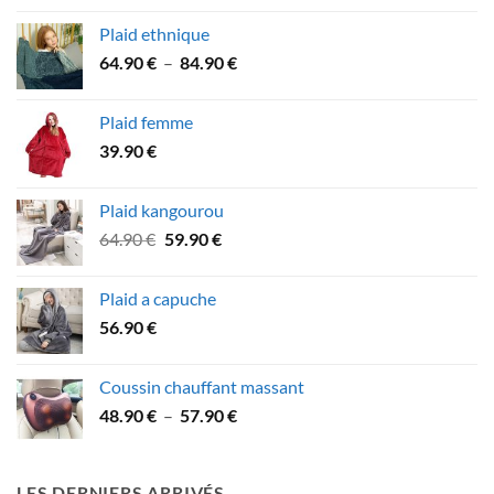
Plaid ethnique
Plage
64.90
€
–
84.90
€
de
prix :
Plaid femme
64.90 €
39.90
€
à
84.90 €
Plaid kangourou
Le
Le
64.90
€
59.90
€
prix
prix
initial
actuel
Plaid a capuche
était :
est :
56.90
€
64.90 €.
59.90 €.
Coussin chauffant massant
Plage
48.90
€
–
57.90
€
de
prix :
48.90 €
LES DERNIERS ARRIVÉS