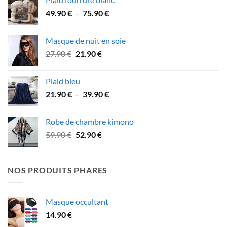
était :
est :
Plage
49.90
€
–
75.90
€
26.90 €.
21.90 €.
de
prix :
Masque de nuit en soie
49.90 €
Le
Le
27.90
€
21.90
€
à
prix
prix
75.90 €
initial
actuel
Plaid bleu
était :
est :
Plage
21.90
€
–
39.90
€
27.90 €.
21.90 €.
de
prix :
Robe de chambre kimono
21.90 €
Le
Le
59.90
€
52.90
€
à
prix
prix
39.90 €
initial
actuel
était :
est :
NOS PRODUITS PHARES
59.90 €.
52.90 €.
Masque occultant
14.90
€