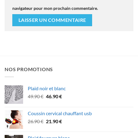
navigateur pour mon prochain commentaire.
NOS PROMOTIONS
Plaid noir et blanc
Le
Le
49.90
€
46.90
€
prix
prix
initial
actuel
Coussin cervical chauffant usb
était :
est :
Le
Le
26.90
€
21.90
€
49.90 €.
46.90 €.
prix
prix
initial
actuel
Plaid fourrure blanc