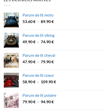
à
57.90 €
Parure de lit moto
Plage
53.60
€
–
89.90
€
de
prix :
Parure de lit viking
53.60 €
Plage
49.90
€
–
74.90
€
à
de
89.90 €
prix :
Parure de lit cheval
49.90 €
Plage
47.90
€
–
79.90
€
à
de
74.90 €
prix :
Parure de lit coeur
47.90 €
Plage
58.90
€
–
109.90
€
à
de
79.90 €
prix :
Parure de lit polaire
58.90 €
Plage
79.90
€
–
94.90
€
à
de
109.90 €
prix :