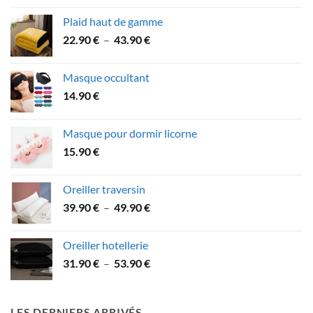
Plaid haut de gamme
Plage
22.90
€
–
43.90
€
de
prix :
Masque occultant
22.90 €
14.90
€
à
43.90 €
Masque pour dormir licorne
15.90
€
Oreiller traversin
Plage
39.90
€
–
49.90
€
de
prix :
Oreiller hotellerie
39.90 €
Plage
31.90
€
–
53.90
€
à
de
49.90 €
prix :
31.90 €
LES DERNIERS ARRIVÉS