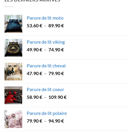
à
53.90 €
Parure de lit moto
Plage
53.60
€
–
89.90
€
de
prix :
Parure de lit viking
53.60 €
Plage
49.90
€
–
74.90
€
à
de
89.90 €
prix :
Parure de lit cheval
49.90 €
Plage
47.90
€
–
79.90
€
à
de
74.90 €
prix :
Parure de lit coeur
47.90 €
Plage
58.90
€
–
109.90
€
à
de
79.90 €
prix :
Parure de lit polaire
58.90 €
Plage
79.90
€
–
94.90
€
à
de
109.90 €
prix :