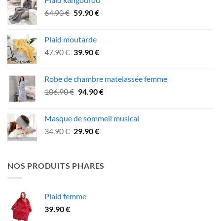
était :
est :
Le
Le
64.90
€
59.90
€
18.90 €.
15.90 €.
prix
prix
initial
actuel
Plaid moutarde
était :
est :
Le
Le
47.90
€
39.90
€
64.90 €.
59.90 €.
prix
prix
initial
actuel
Robe de chambre matelassée femme
était :
est :
Le
Le
106.90
€
94.90
€
47.90 €.
39.90 €.
prix
prix
initial
actuel
Masque de sommeil musical
était :
est :
Le
Le
34.90
€
29.90
€
106.90 €.
94.90 €.
prix
prix
initial
actuel
était :
est :
NOS PRODUITS PHARES
34.90 €.
29.90 €.
Plaid femme
39.90
€