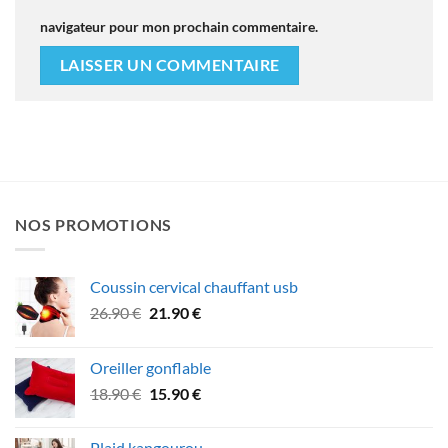
navigateur pour mon prochain commentaire.
NOS PROMOTIONS
Coussin cervical chauffant usb
Le
Le
26.90
€
21.90
€
prix
prix
initial
actuel
Oreiller gonflable
était :
est :
Le
Le
18.90
€
15.90
€
26.90 €.
21.90 €.
prix
prix
initial
actuel
Plaid kangourou