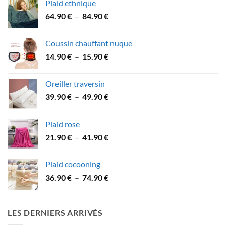
Plaid ethnique
32.90 €
Plage
64.90
€
–
84.90
€
à
de
59.90 €
prix :
Coussin chauffant nuque
64.90 €
Plage
14.90
€
–
15.90
€
à
de
84.90 €
prix :
Oreiller traversin
14.90 €
Plage
39.90
€
–
49.90
€
à
de
15.90 €
prix :
Plaid rose
39.90 €
Plage
21.90
€
–
41.90
€
à
de
49.90 €
prix :
Plaid cocooning
21.90 €
Plage
36.90
€
–
74.90
€
à
de
41.90 €
prix :
36.90 €
LES DERNIERS ARRIVÉS
à