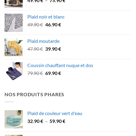
49.90
€
–
75.90
€
89.90 €.
78.90 €.
de
prix :
Plaid noir et blanc
49.90 €
Le
Le
49.90
€
46.90
€
à
prix
prix
75.90 €
initial
actuel
Plaid moutarde
était :
est :
Le
Le
47.90
€
39.90
€
49.90 €.
46.90 €.
prix
prix
initial
actuel
Coussin chauffant nuque et dos
était :
est :
Le
Le
79.90
€
69.90
€
47.90 €.
39.90 €.
prix
prix
initial
actuel
était :
est :
NOS PRODUITS PHARES
79.90 €.
69.90 €.
Plaid de couleur vert d'eau
Plage
32.90
€
–
59.90
€
de
prix :