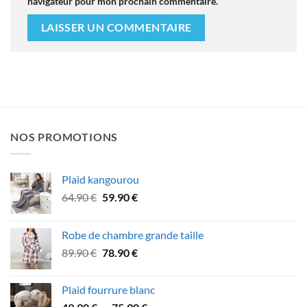
navigateur pour mon prochain commentaire.
NOS PROMOTIONS
Plaid kangourou
Le
Le
64.90
€
59.90
€
prix
prix
initial
actuel
Robe de chambre grande taille
était :
est :
Le
Le
89.90
€
78.90
€
64.90 €.
59.90 €.
prix
prix
initial
actuel
Plaid fourrure blanc
était :
est :
Plage