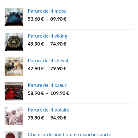
74.90 €
Parure de lit moto
Plage
53.60
€
–
89.90
€
de
prix :
Parure de lit viking
53.60 €
Plage
49.90
€
–
74.90
€
à
de
89.90 €
prix :
Parure de lit cheval
49.90 €
Plage
47.90
€
–
79.90
€
à
de
74.90 €
prix :
Parure de lit coeur
47.90 €
Plage
58.90
€
–
109.90
€
à
de
79.90 €
prix :
Parure de lit polaire
58.90 €
Plage
79.90
€
–
94.90
€
à
de
109.90 €
prix :
Chemise de nuit homme manche courte
79.90 €