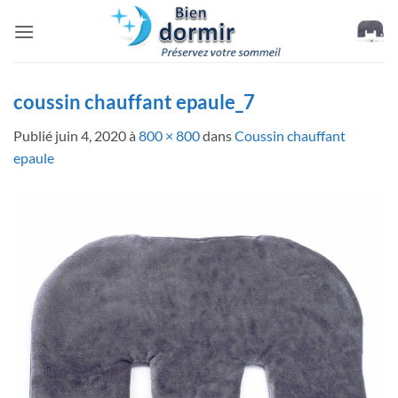
Passer
au
contenu
coussin chauffant epaule_7
Publié
juin 4, 2020
à
800 × 800
dans
Coussin chauffant
epaule