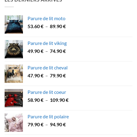
à
53.90 €
Parure de lit moto
Plage
53.60
€
–
89.90
€
de
prix :
Parure de lit viking
53.60 €
Plage
49.90
€
–
74.90
€
à
de
89.90 €
prix :
Parure de lit cheval
49.90 €
Plage
47.90
€
–
79.90
€
à
de
74.90 €
prix :
Parure de lit coeur
47.90 €
Plage
58.90
€
–
109.90
€
à
de
79.90 €
prix :
Parure de lit polaire
58.90 €
Plage
79.90
€
–
94.90
€
à
de
109.90 €
prix :