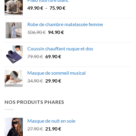
était :
est :
Plage
49.90
€
–
75.90
€
42.90 €.
39.90 €.
de
prix :
Robe de chambre matelassée femme
49.90 €
Le
Le
106.90
€
94.90
€
à
prix
prix
75.90 €
initial
actuel
Coussin chauffant nuque et dos
était :
est :
Le
Le
79.90
€
69.90
€
106.90 €.
94.90 €.
prix
prix
initial
actuel
Masque de sommeil musical
était :
est :
Le
Le
34.90
€
29.90
€
79.90 €.
69.90 €.
prix
prix
initial
actuel
était :
est :
NOS PRODUITS PHARES
34.90 €.
29.90 €.
Masque de nuit en soie
Le
Le
27.90
€
21.90
€
prix
prix