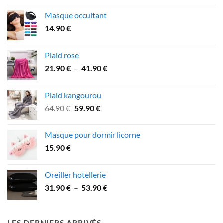
initial
actuel
Masque occultant
était :
est :
14.90
€
27.90 €.
21.90 €.
Plaid rose
Plage
21.90
€
–
41.90
€
de
prix :
Plaid kangourou
21.90 €
Le
Le
64.90
€
59.90
€
à
prix
prix
41.90 €
initial
actuel
Masque pour dormir licorne
était :
est :
15.90
€
64.90 €.
59.90 €.
Oreiller hotellerie
Plage
31.90
€
–
53.90
€
de
prix :
31.90 €
LES DERNIERS ARRIVÉS