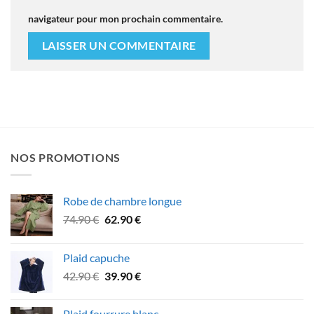
navigateur pour mon prochain commentaire.
NOS PROMOTIONS
Robe de chambre longue
Le
Le
74.90
€
62.90
€
prix
prix
initial
actuel
Plaid capuche
était :
est :
Le
Le
42.90
€
39.90
€
74.90 €.
62.90 €.
prix
prix
initial
actuel
Plaid fourrure blanc