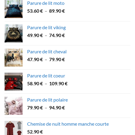
Parure de lit moto
Plage
53.60
€
–
89.90
€
de
prix :
Parure de lit viking
53.60 €
Plage
49.90
€
–
74.90
€
à
de
89.90 €
prix :
Parure de lit cheval
49.90 €
Plage
47.90
€
–
79.90
€
à
de
74.90 €
prix :
Parure de lit coeur
47.90 €
Plage
58.90
€
–
109.90
€
à
de
79.90 €
prix :
Parure de lit polaire
58.90 €
Plage
79.90
€
–
94.90
€
à
de
109.90 €
prix :
Chemise de nuit homme manche courte
79.90 €
52.90
€
à