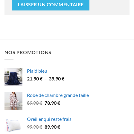
NOS PROMOTIONS
Plaid bleu
Plage
21.90
€
–
39.90
€
de
prix :
Robe de chambre grande taille
21.90 €
Le
Le
89.90
€
78.90
€
à
prix
prix
39.90 €
initial
actuel
Oreiller qui reste frais
était :
est :
Le
Le
99.90
€
89.90
€
89.90 €.
78.90 €.
prix
prix