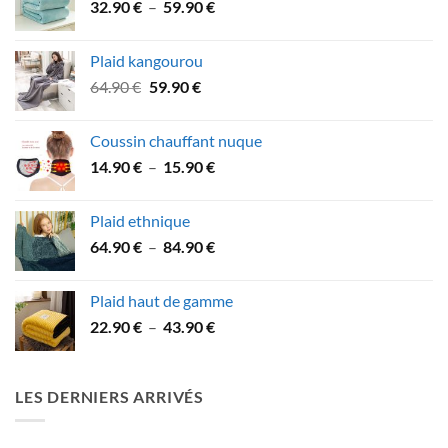
Plage
32.90
€
–
59.90
€
de
prix :
Plaid kangourou
32.90 €
Le
Le
64.90
€
59.90
€
à
prix
prix
59.90 €
initial
actuel
Coussin chauffant nuque
était :
est :
Plage
14.90
€
–
15.90
€
64.90 €.
59.90 €.
de
prix :
Plaid ethnique
14.90 €
Plage
64.90
€
–
84.90
€
à
de
15.90 €
prix :
Plaid haut de gamme
64.90 €
Plage
22.90
€
–
43.90
€
à
de
84.90 €
prix :
22.90 €
LES DERNIERS ARRIVÉS
à
43.90 €