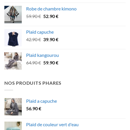
initial
actuel
Robe de chambre kimono
était :
est :
Le
Le
59.90
€
52.90
€
99.90 €.
89.90 €.
prix
prix
initial
actuel
Plaid capuche
était :
est :
Le
Le
42.90
€
39.90
€
59.90 €.
52.90 €.
prix
prix
initial
actuel
Plaid kangourou
était :
est :
Le
Le
64.90
€
59.90
€
42.90 €.
39.90 €.
prix
prix
initial
actuel
était :
est :
NOS PRODUITS PHARES
64.90 €.
59.90 €.
Plaid a capuche
56.90
€
Plaid de couleur vert d'eau