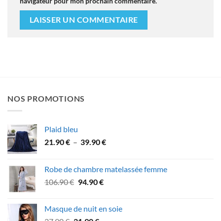
navigateur pour mon prochain commentaire.
NOS PROMOTIONS
Plaid bleu
Plage
21.90
€
–
39.90
€
de
prix :
Robe de chambre matelassée femme
21.90 €
Le
Le
106.90
€
94.90
€
à
prix
prix
39.90 €
initial
actuel
Masque de nuit en soie
était :
est :
Le
Le