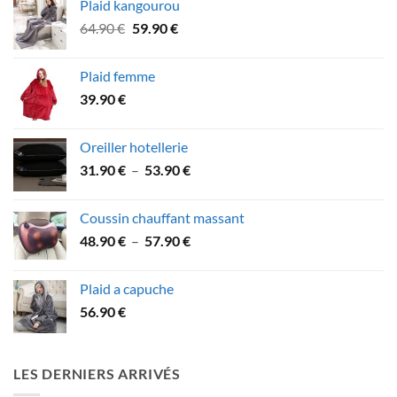
Plaid kangourou
21.90 €
Le
Le
64.90
€
59.90
€
à
prix
prix
41.90 €
initial
actuel
Plaid femme
était :
est :
39.90
€
64.90 €.
59.90 €.
Oreiller hotellerie
Plage
31.90
€
–
53.90
€
de
prix :
Coussin chauffant massant
31.90 €
Plage
48.90
€
–
57.90
€
à
de
53.90 €
prix :
Plaid a capuche
48.90 €
56.90
€
à
57.90 €
LES DERNIERS ARRIVÉS