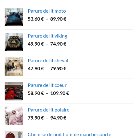
Parure de lit moto
Plage
53.60
€
–
89.90
€
de
prix :
Parure de lit viking
53.60 €
Plage
49.90
€
–
74.90
€
à
de
89.90 €
prix :
Parure de lit cheval
49.90 €
Plage
47.90
€
–
79.90
€
à
de
74.90 €
prix :
Parure de lit coeur
47.90 €
Plage
58.90
€
–
109.90
€
à
de
79.90 €
prix :
Parure de lit polaire
58.90 €
Plage
79.90
€
–
94.90
€
à
de
109.90 €
prix :
Chemise de nuit homme manche courte
79.90 €