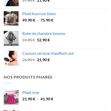
27.90
€
21.90
€
106.90 €.
94.90 €.
prix
prix
initial
actuel
Plaid fourrure blanc
était :
est :
Plage
49.90
€
–
75.90
€
27.90 €.
21.90 €.
de
prix :
Robe de chambre kimono
49.90 €
Le
Le
59.90
€
52.90
€
à
prix
prix
75.90 €
initial
actuel
Coussin cervical chauffant usb
était :
est :
Le
Le
26.90
€
21.90
€
59.90 €.
52.90 €.
prix
prix
initial
actuel
était :
est :
NOS PRODUITS PHARES
26.90 €.
21.90 €.
Plaid rose
Plage
21.90
€
–
41.90
€
de
prix :