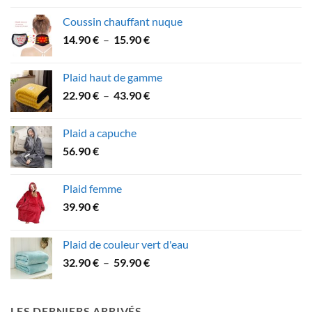
prix :
Coussin chauffant nuque
31.90 €
Plage
14.90
€
–
15.90
€
à
de
53.90 €
prix :
Plaid haut de gamme
14.90 €
Plage
22.90
€
–
43.90
€
à
de
15.90 €
prix :
Plaid a capuche
22.90 €
56.90
€
à
43.90 €
Plaid femme
39.90
€
Plaid de couleur vert d'eau
Plage
32.90
€
–
59.90
€
de
prix :
32.90 €
LES DERNIERS ARRIVÉS