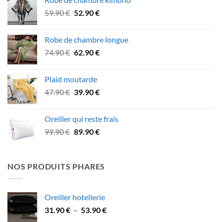
était :
est :
Le
Le
59.90
€
52.90
€
42.90 €.
39.90 €.
prix
prix
initial
actuel
Robe de chambre longue
était :
est :
Le
Le
74.90
€
62.90
€
59.90 €.
52.90 €.
prix
prix
initial
actuel
Plaid moutarde
était :
est :
Le
Le
47.90
€
39.90
€
74.90 €.
62.90 €.
prix
prix
initial
actuel
Oreiller qui reste frais
était :
est :
Le
Le
99.90
€
89.90
€
47.90 €.
39.90 €.
prix
prix
initial
actuel
était :
est :
NOS PRODUITS PHARES
99.90 €.
89.90 €.
Oreiller hotellerie
Plage
31.90
€
–
53.90
€
de