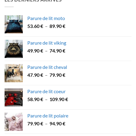
à
59.90 €
Parure de lit moto
Plage
53.60
€
–
89.90
€
de
prix :
Parure de lit viking
53.60 €
Plage
49.90
€
–
74.90
€
à
de
89.90 €
prix :
Parure de lit cheval
49.90 €
Plage
47.90
€
–
79.90
€
à
de
74.90 €
prix :
Parure de lit coeur
47.90 €
Plage
58.90
€
–
109.90
€
à
de
79.90 €
prix :
Parure de lit polaire
58.90 €
Plage
79.90
€
–
94.90
€
à
de
109.90 €
prix :