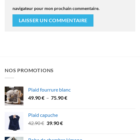
navigateur pour mon prochain commentaire.
NOS PROMOTIONS
Plaid fourrure blanc
Plage
49.90
€
–
75.90
€
de
prix :
Plaid capuche
49.90 €
Le
Le
42.90
€
39.90
€
à
prix
prix
75.90 €
initial
actuel
Robe de chambre kimono