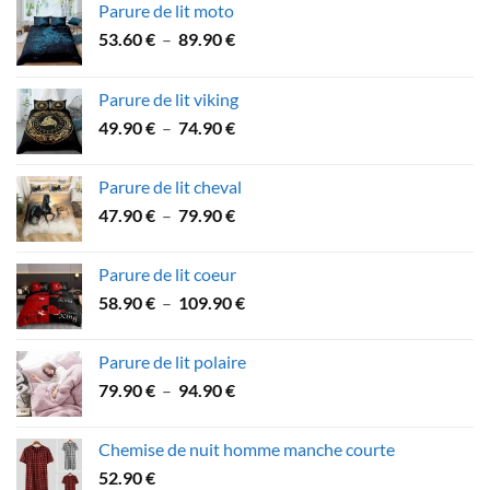
Parure de lit moto
Plage
53.60
€
–
89.90
€
de
prix :
Parure de lit viking
53.60 €
Plage
49.90
€
–
74.90
€
à
de
89.90 €
prix :
Parure de lit cheval
49.90 €
Plage
47.90
€
–
79.90
€
à
de
74.90 €
prix :
Parure de lit coeur
47.90 €
Plage
58.90
€
–
109.90
€
à
de
79.90 €
prix :
Parure de lit polaire
58.90 €
Plage
79.90
€
–
94.90
€
à
de
109.90 €
prix :
Chemise de nuit homme manche courte
79.90 €
52.90
€
à