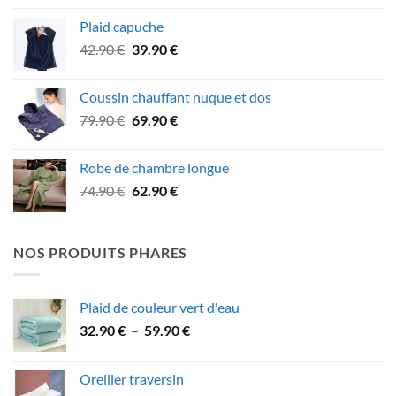
initial
actuel
Plaid capuche
était :
est :
Le
Le
42.90
€
39.90
€
99.90 €.
89.90 €.
prix
prix
initial
actuel
Coussin chauffant nuque et dos
était :
est :
Le
Le
79.90
€
69.90
€
42.90 €.
39.90 €.
prix
prix
initial
actuel
Robe de chambre longue
était :
est :
Le
Le
74.90
€
62.90
€
79.90 €.
69.90 €.
prix
prix
initial
actuel
était :
est :
NOS PRODUITS PHARES
74.90 €.
62.90 €.
Plaid de couleur vert d'eau
Plage
32.90
€
–
59.90
€
de
prix :
Oreiller traversin
32.90 €