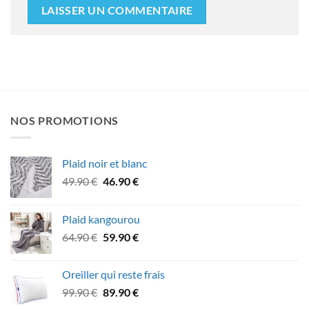
NOS PROMOTIONS
Plaid noir et blanc
Le
Le
49.90
€
46.90
€
prix
prix
initial
actuel
Plaid kangourou
était :
est :
Le
Le
64.90
€
59.90
€
49.90 €.
46.90 €.
prix
prix
initial
actuel
Oreiller qui reste frais
était :
est :
Le
Le
99.90
€
89.90
€
64.90 €.
59.90 €.
prix
prix