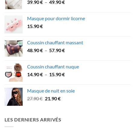
Plage
39.90
€
–
49.90
€
à
de
59.90 €
prix :
Masque pour dormir licorne
39.90 €
15.90
€
à
49.90 €
Coussin chauffant massant
Plage
48.90
€
–
57.90
€
de
prix :
Coussin chauffant nuque
48.90 €
Plage
14.90
€
–
15.90
€
à
de
57.90 €
prix :
Masque de nuit en soie
14.90 €
Le
Le
27.90
€
21.90
€
à
prix
prix
15.90 €
initial
actuel
était :
est :
LES DERNIERS ARRIVÉS
27.90 €.
21.90 €.