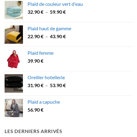
Plaid de couleur vert d'eau
48.90 €
Plage
32.90
€
–
59.90
€
à
de
57.90 €
prix :
Plaid haut de gamme
32.90 €
Plage
22.90
€
–
43.90
€
à
de
59.90 €
prix :
Plaid femme
22.90 €
39.90
€
à
43.90 €
Oreiller hotellerie
Plage
31.90
€
–
53.90
€
de
prix :
Plaid a capuche
31.90 €
56.90
€
à
53.90 €
LES DERNIERS ARRIVÉS