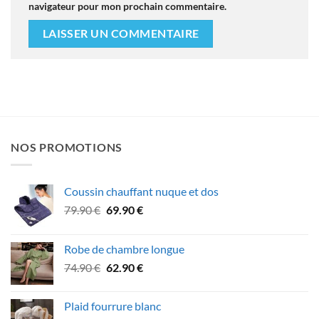
navigateur pour mon prochain commentaire.
NOS PROMOTIONS
Coussin chauffant nuque et dos
Le
Le
79.90
€
69.90
€
prix
prix
initial
actuel
Robe de chambre longue
était :
est :
Le
Le
74.90
€
62.90
€
79.90 €.
69.90 €.
prix
prix
initial
actuel
Plaid fourrure blanc
était :
est :