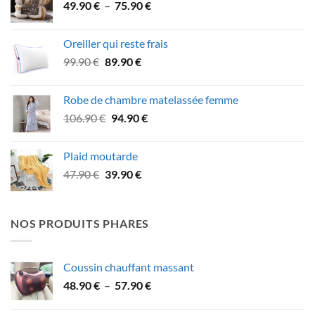
Plage
49.90
€
–
75.90
€
74.90 €.
62.90 €.
de
prix :
Oreiller qui reste frais
49.90 €
Le
Le
99.90
€
89.90
€
à
prix
prix
75.90 €
initial
actuel
Robe de chambre matelassée femme
était :
est :
Le
Le
106.90
€
94.90
€
99.90 €.
89.90 €.
prix
prix
initial
actuel
Plaid moutarde
était :
est :
Le
Le
47.90
€
39.90
€
106.90 €.
94.90 €.
prix
prix
initial
actuel
était :
est :
NOS PRODUITS PHARES
47.90 €.
39.90 €.
Coussin chauffant massant
Plage
48.90
€
–
57.90
€
de
prix :