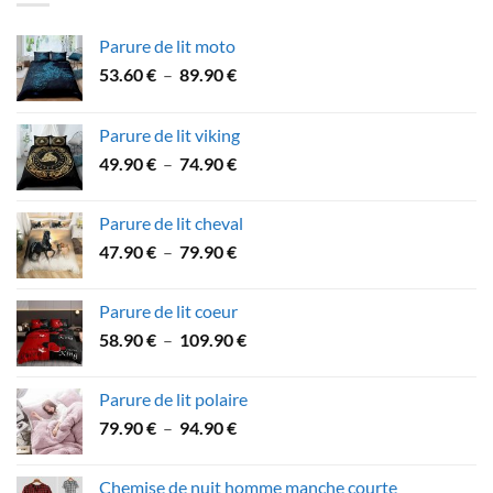
Parure de lit moto
Plage
53.60
€
–
89.90
€
de
prix :
Parure de lit viking
53.60 €
Plage
49.90
€
–
74.90
€
à
de
89.90 €
prix :
Parure de lit cheval
49.90 €
Plage
47.90
€
–
79.90
€
à
de
74.90 €
prix :
Parure de lit coeur
47.90 €
Plage
58.90
€
–
109.90
€
à
de
79.90 €
prix :
Parure de lit polaire
58.90 €
Plage
79.90
€
–
94.90
€
à
de
109.90 €
prix :
Chemise de nuit homme manche courte