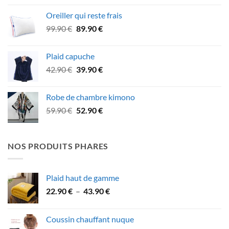
initial
actuel
Oreiller qui reste frais
était :
est :
Le
Le
99.90
€
89.90
€
89.90 €.
78.90 €.
prix
prix
initial
actuel
Plaid capuche
était :
est :
Le
Le
42.90
€
39.90
€
99.90 €.
89.90 €.
prix
prix
initial
actuel
Robe de chambre kimono
était :
est :
Le
Le
59.90
€
52.90
€
42.90 €.
39.90 €.
prix
prix
initial
actuel
était :
est :
NOS PRODUITS PHARES
59.90 €.
52.90 €.
Plaid haut de gamme
Plage
22.90
€
–
43.90
€
de
prix :
Coussin chauffant nuque
22.90 €