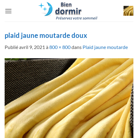
Passer
au
contenu
plaid jaune moutarde doux
Publié
avril 9, 2021
à
800 × 800
dans
Plaid jaune moutarde