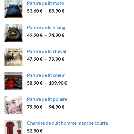
Parure de lit moto
Plage
53.60
€
–
89.90
€
de
prix :
Parure de lit viking
53.60 €
Plage
49.90
€
–
74.90
€
à
de
89.90 €
prix :
Parure de lit cheval
49.90 €
Plage
47.90
€
–
79.90
€
à
de
74.90 €
prix :
Parure de lit coeur
47.90 €
Plage
58.90
€
–
109.90
€
à
de
79.90 €
prix :
Parure de lit polaire
58.90 €
Plage
79.90
€
–
94.90
€
à
de
109.90 €
prix :
Chemise de nuit homme manche courte
79.90 €
52.90
€
à