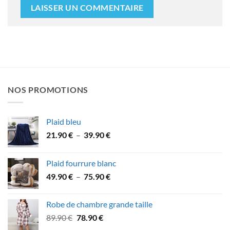
NOS PROMOTIONS
Plaid bleu
Plage
21.90
€
–
39.90
€
de
prix :
Plaid fourrure blanc
21.90 €
Plage
49.90
€
–
75.90
€
à
de
39.90 €
prix :
Robe de chambre grande taille
49.90 €
Le
Le
89.90
€
78.90
€
à
prix
prix
75.90 €