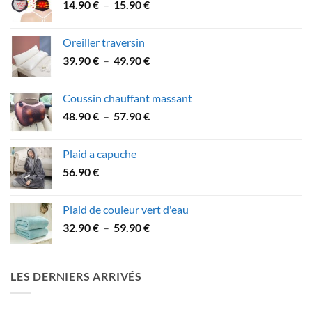
Plage
14.90
€
–
15.90
€
à
de
43.90 €
prix :
Oreiller traversin
14.90 €
Plage
39.90
€
–
49.90
€
à
de
15.90 €
prix :
Coussin chauffant massant
39.90 €
Plage
48.90
€
–
57.90
€
à
de
49.90 €
prix :
Plaid a capuche
48.90 €
56.90
€
à
57.90 €
Plaid de couleur vert d'eau
Plage
32.90
€
–
59.90
€
de
prix :
32.90 €
LES DERNIERS ARRIVÉS
à
59.90 €