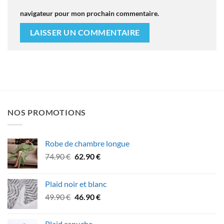
navigateur pour mon prochain commentaire.
NOS PROMOTIONS
Robe de chambre longue
Le
Le
74.90
€
62.90
€
prix
prix
initial
actuel
Plaid noir et blanc
était :
est :
Le
Le
49.90
€
46.90
€
74.90 €.
62.90 €.
prix
prix
initial
actuel
Plaid capuche