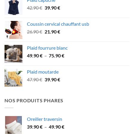
était :
est :
Le
Le
42.90
€
39.90
€
49.90 €.
46.90 €.
prix
prix
initial
actuel
Coussin cervical chauffant usb
était :
est :
Le
Le
26.90
€
21.90
€
42.90 €.
39.90 €.
prix
prix
initial
actuel
Plaid fourrure blanc
était :
est :
Plage
49.90
€
–
75.90
€
26.90 €.
21.90 €.
de
prix :
Plaid moutarde
49.90 €
Le
Le
47.90
€
39.90
€
à
prix
prix
75.90 €
initial
actuel
était :
est :
NOS PRODUITS PHARES
47.90 €.
39.90 €.
Oreiller traversin
Plage
39.90
€
–
49.90
€
de