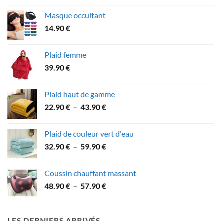
prix :
Masque occultant
39.90 €
14.90
€
à
49.90 €
Plaid femme
39.90
€
Plaid haut de gamme
Plage
22.90
€
–
43.90
€
de
prix :
Plaid de couleur vert d'eau
22.90 €
Plage
32.90
€
–
59.90
€
à
de
43.90 €
prix :
Coussin chauffant massant
32.90 €
Plage
48.90
€
–
57.90
€
à
de
59.90 €
prix :
48.90 €
LES DERNIERS ARRIVÉS