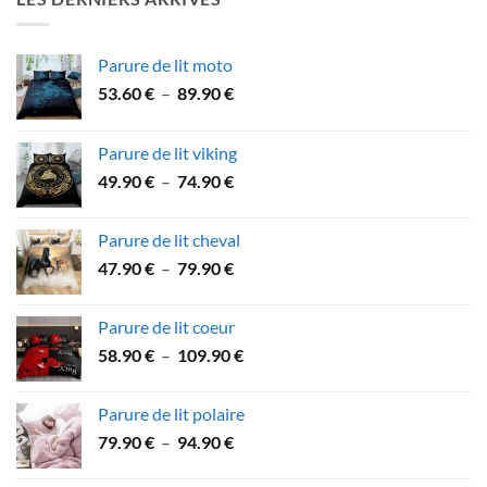
à
57.90 €
Parure de lit moto
Plage
53.60
€
–
89.90
€
de
prix :
Parure de lit viking
53.60 €
Plage
49.90
€
–
74.90
€
à
de
89.90 €
prix :
Parure de lit cheval
49.90 €
Plage
47.90
€
–
79.90
€
à
de
74.90 €
prix :
Parure de lit coeur
47.90 €
Plage
58.90
€
–
109.90
€
à
de
79.90 €
prix :
Parure de lit polaire
58.90 €
Plage
79.90
€
–
94.90
€
à
de
109.90 €
prix :