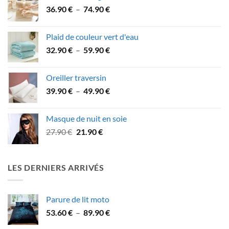
Plage
36.90
€
–
74.90
€
de
prix :
Plaid de couleur vert d'eau
36.90 €
Plage
32.90
€
–
59.90
€
à
de
74.90 €
prix :
Oreiller traversin
32.90 €
Plage
39.90
€
–
49.90
€
à
de
59.90 €
prix :
Masque de nuit en soie
39.90 €
Le
Le
27.90
€
21.90
€
à
prix
prix
49.90 €
initial
actuel
était :
est :
LES DERNIERS ARRIVÉS
27.90 €.
21.90 €.
Parure de lit moto
Plage
53.60
€
–
89.90
€
de