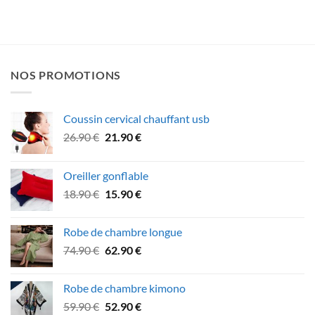
NOS PROMOTIONS
Coussin cervical chauffant usb
Le
Le
26.90
€
21.90
€
prix
prix
initial
actuel
Oreiller gonflable
était :
est :
Le
Le
18.90
€
15.90
€
26.90 €.
21.90 €.
prix
prix
initial
actuel
Robe de chambre longue
était :
est :
Le
Le
74.90
€
62.90
€
18.90 €.
15.90 €.
prix
prix
initial
actuel
Robe de chambre kimono
était :
est :
Le
Le
59.90
€
52.90
€
74.90 €.
62.90 €.