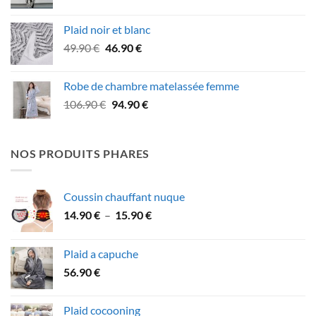
prix
prix
initial
actuel
Plaid noir et blanc
était :
est :
Le
Le
49.90
€
46.90
€
59.90 €.
52.90 €.
prix
prix
initial
actuel
Robe de chambre matelassée femme
était :
est :
Le
Le
106.90
€
94.90
€
49.90 €.
46.90 €.
prix
prix
initial
actuel
était :
est :
NOS PRODUITS PHARES
106.90 €.
94.90 €.
Coussin chauffant nuque
Plage
14.90
€
–
15.90
€
de
prix :
Plaid a capuche
14.90 €
56.90
€
à
15.90 €
Plaid cocooning