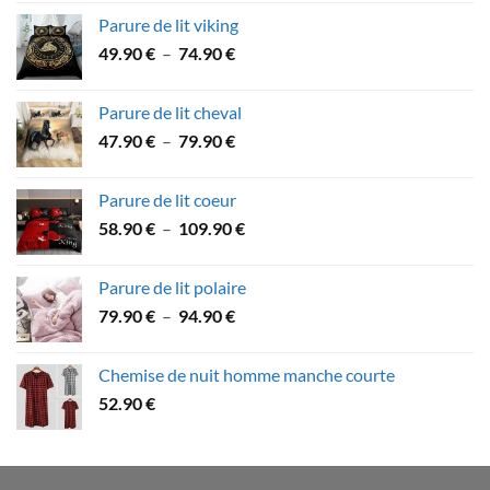
prix :
Parure de lit viking
53.60 €
Plage
49.90
€
–
74.90
€
à
de
89.90 €
prix :
Parure de lit cheval
49.90 €
Plage
47.90
€
–
79.90
€
à
de
74.90 €
prix :
Parure de lit coeur
47.90 €
Plage
58.90
€
–
109.90
€
à
de
79.90 €
prix :
Parure de lit polaire
58.90 €
Plage
79.90
€
–
94.90
€
à
de
109.90 €
prix :
Chemise de nuit homme manche courte
79.90 €
52.90
€
à
94.90 €