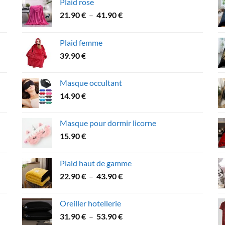
Plaid rose
Plage
21.90
€
–
41.90
€
de
prix :
Plaid femme
21.90 €
39.90
€
à
41.90 €
Masque occultant
14.90
€
Masque pour dormir licorne
15.90
€
Plaid haut de gamme
Plage
22.90
€
–
43.90
€
de
prix :
Oreiller hotellerie
22.90 €
Plage
31.90
€
–
53.90
€
à