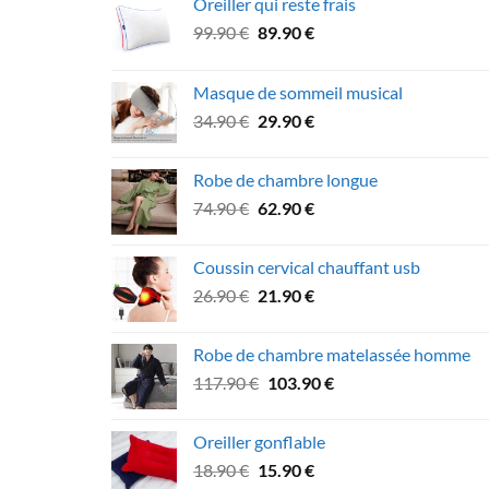
Oreiller qui reste frais
Le
Le
99.90
€
89.90
€
prix
prix
initial
actuel
Masque de sommeil musical
était :
est :
Le
Le
34.90
€
29.90
€
99.90 €.
89.90 €.
prix
prix
initial
actuel
Robe de chambre longue
était :
est :
Le
Le
74.90
€
62.90
€
34.90 €.
29.90 €.
prix
prix
initial
actuel
Coussin cervical chauffant usb
était :
est :
Le
Le
26.90
€
21.90
€
74.90 €.
62.90 €.
prix
prix
initial
actuel
Robe de chambre matelassée homme
était :
est :
Le
Le
117.90
€
103.90
€
26.90 €.
21.90 €.
prix
prix
initial
actuel
Oreiller gonflable
était :
est :
Le
Le
18.90
€
15.90
€
117.90 €.
103.90 €.