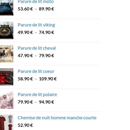
Parure de lit moto
Plage
53.60
€
–
89.90
€
de
prix :
Parure de lit viking
53.60 €
Plage
49.90
€
–
74.90
€
à
de
89.90 €
prix :
Parure de lit cheval
49.90 €
Plage
47.90
€
–
79.90
€
à
de
74.90 €
prix :
Parure de lit coeur
47.90 €
Plage
58.90
€
–
109.90
€
à
de
79.90 €
prix :
Parure de lit polaire
58.90 €
Plage
79.90
€
–
94.90
€
à
de
109.90 €
prix :
Chemise de nuit homme manche courte
79.90 €
52.90
€
à