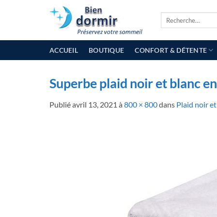
Passer
Recherche
au
pour :
contenu
ACCUEIL
BOUTIQUE
CONFORT & DÉTENTE
Superbe plaid noir et blanc e
Publié
avril 13, 2021
à
800 × 800
dans
Plaid noir e