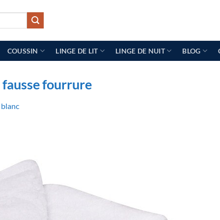
COUSSIN
LINGE DE LIT
LINGE DE NUIT
BLOG
n fausse fourrure
t blanc