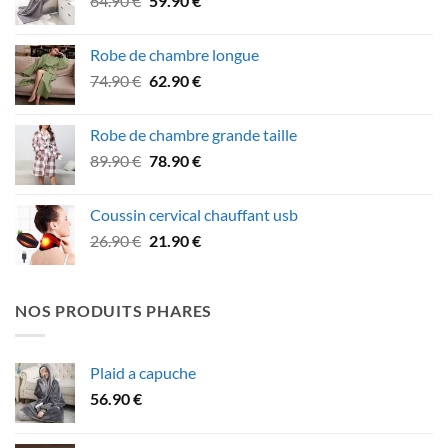
64.90
€
59.90
€
47.90 €.
39.90 €.
prix
prix
initial
actuel
Robe de chambre longue
était :
est :
Le
Le
74.90
€
62.90
€
64.90 €.
59.90 €.
prix
prix
initial
actuel
Robe de chambre grande taille
était :
est :
Le
Le
89.90
€
78.90
€
74.90 €.
62.90 €.
prix
prix
initial
actuel
Coussin cervical chauffant usb
était :
est :
Le
Le
26.90
€
21.90
€
89.90 €.
78.90 €.
prix
prix
initial
actuel
était :
est :
NOS PRODUITS PHARES
26.90 €.
21.90 €.
Plaid a capuche
56.90
€