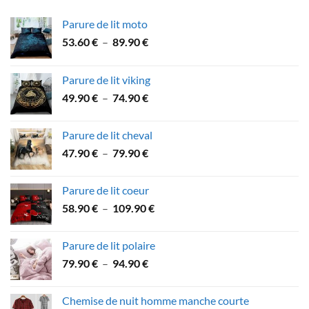
Parure de lit moto
Plage
53.60
€
–
89.90
€
de
prix :
Parure de lit viking
53.60 €
Plage
49.90
€
–
74.90
€
à
de
89.90 €
prix :
Parure de lit cheval
49.90 €
Plage
47.90
€
–
79.90
€
à
de
74.90 €
prix :
Parure de lit coeur
47.90 €
Plage
58.90
€
–
109.90
€
à
de
79.90 €
prix :
Parure de lit polaire
58.90 €
Plage
79.90
€
–
94.90
€
à
de
109.90 €
prix :
Chemise de nuit homme manche courte
79.90 €