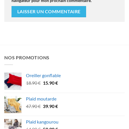
navigateur pour mon prochain commentaire.
NOS PROMOTIONS
Oreiller gonflable
Le
Le
18.90
€
15.90
€
prix
prix
initial
actuel
Plaid moutarde
était :
est :
Le
Le
47.90
€
39.90
€
18.90 €.
15.90 €.
prix
prix
initial
actuel
Plaid kangourou
était :
est :
Le
Le