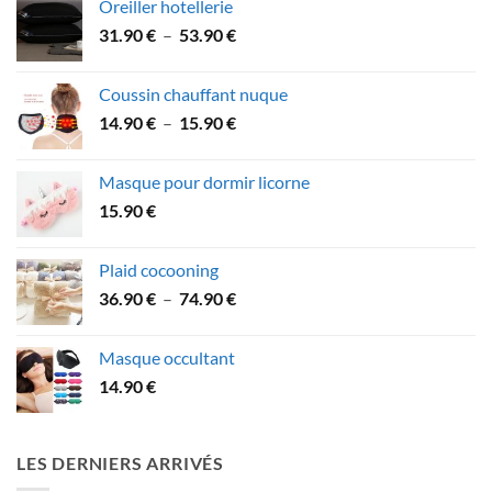
Oreiller hotellerie
Plage
31.90
€
–
53.90
€
de
prix :
Coussin chauffant nuque
31.90 €
Plage
14.90
€
–
15.90
€
à
de
53.90 €
prix :
Masque pour dormir licorne
14.90 €
15.90
€
à
15.90 €
Plaid cocooning
Plage
36.90
€
–
74.90
€
de
prix :
Masque occultant
36.90 €
14.90
€
à
74.90 €
LES DERNIERS ARRIVÉS