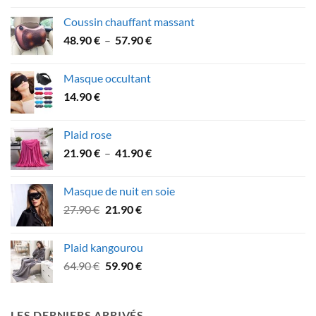
Coussin chauffant massant
Plage
48.90
€
–
57.90
€
de
prix :
Masque occultant
48.90 €
14.90
€
à
57.90 €
Plaid rose
Plage
21.90
€
–
41.90
€
de
prix :
Masque de nuit en soie
21.90 €
Le
Le
27.90
€
21.90
€
à
prix
prix
41.90 €
initial
actuel
Plaid kangourou
était :
est :
Le
Le
64.90
€
59.90
€
27.90 €.
21.90 €.
prix
prix
initial
actuel
était :
est :
LES DERNIERS ARRIVÉS