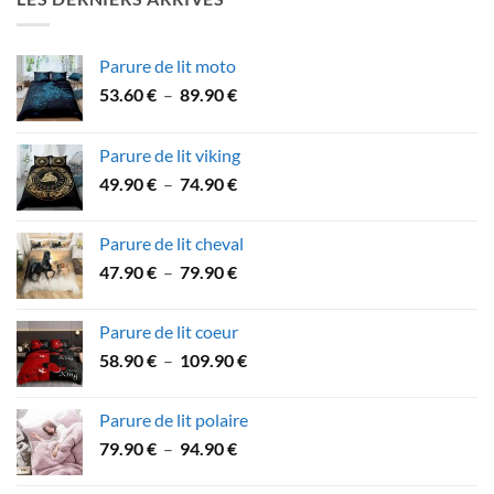
64.90 €.
59.90 €.
Parure de lit moto
Plage
53.60
€
–
89.90
€
de
prix :
Parure de lit viking
53.60 €
Plage
49.90
€
–
74.90
€
à
de
89.90 €
prix :
Parure de lit cheval
49.90 €
Plage
47.90
€
–
79.90
€
à
de
74.90 €
prix :
Parure de lit coeur
47.90 €
Plage
58.90
€
–
109.90
€
à
de
79.90 €
prix :
Parure de lit polaire
58.90 €
Plage
79.90
€
–
94.90
€
à
de
109.90 €
prix :