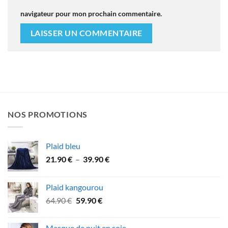
navigateur pour mon prochain commentaire.
NOS PROMOTIONS
Plaid bleu
Plage
21.90
€
–
39.90
€
de
prix :
Plaid kangourou
21.90 €
Le
Le
64.90
€
59.90
€
à
prix
prix
39.90 €
initial
actuel
Masque de nuit en soie