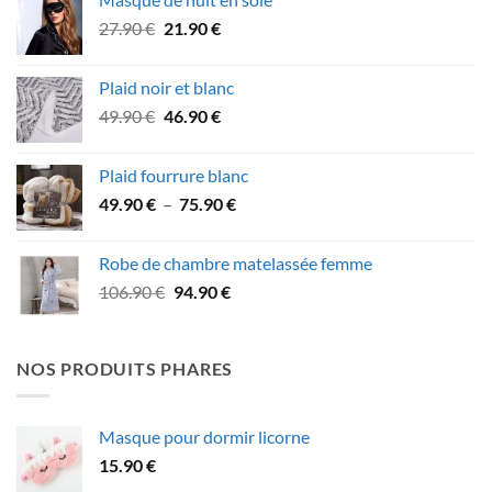
était :
est :
Le
Le
27.90
€
21.90
€
64.90 €.
59.90 €.
prix
prix
initial
actuel
Plaid noir et blanc
était :
est :
Le
Le
49.90
€
46.90
€
27.90 €.
21.90 €.
prix
prix
initial
actuel
Plaid fourrure blanc
était :
est :
Plage
49.90
€
–
75.90
€
49.90 €.
46.90 €.
de
prix :
Robe de chambre matelassée femme
49.90 €
Le
Le
106.90
€
94.90
€
à
prix
prix
75.90 €
initial
actuel
était :
est :
NOS PRODUITS PHARES
106.90 €.
94.90 €.
Masque pour dormir licorne
15.90
€