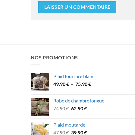
NOS PROMOTIONS
Plaid fourrure blanc
Plage
49.90
€
–
75.90
€
de
prix :
Robe de chambre longue
49.90 €
Le
Le
74.90
€
62.90
€
à
prix
prix
75.90 €
initial
actuel
Plaid moutarde
était :
est :
Le
Le
47.90
€
39.90
€
74.90 €.
62.90 €.