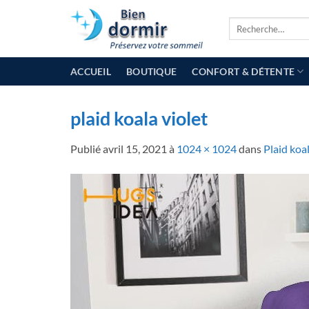
Passer
Recherche
au
pour :
contenu
ACCUEIL
BOUTIQUE
CONFORT & DÉTENTE
plaid koala violet
Publié
avril 15, 2021
à
1024 × 1024
dans
Plaid koa