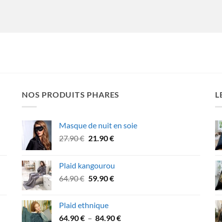
NOS PRODUITS PHARES
L
Masque de nuit en soie
Le
Le
27.90
€
21.90
€
prix
prix
initial
actuel
Plaid kangourou
était :
est :
Le
Le
64.90
€
59.90
€
27.90 €.
21.90 €.
prix
prix
initial
actuel
Plaid ethnique
était :
est :
Plage
64.90
€
–
84.90
€
64.90 €.
59.90 €.