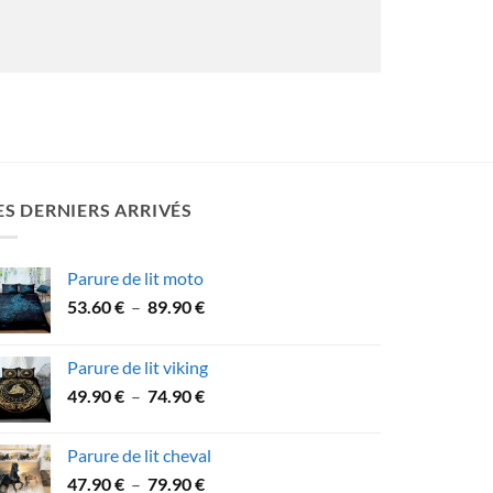
ES DERNIERS ARRIVÉS
Parure de lit moto
Plage
53.60
€
–
89.90
€
de
prix :
Parure de lit viking
53.60 €
Plage
49.90
€
–
74.90
€
à
de
89.90 €
prix :
Parure de lit cheval
49.90 €
Plage
47.90
€
–
79.90
€
à