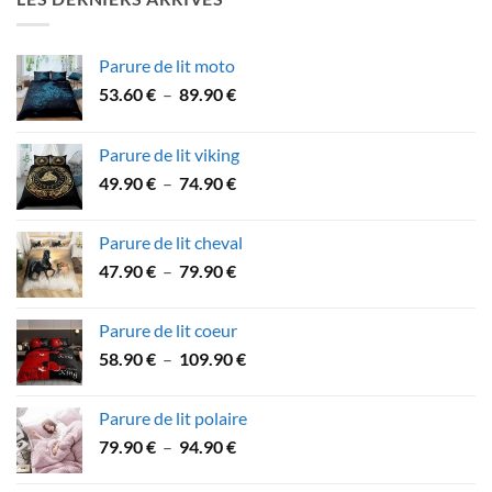
à
43.90 €
Parure de lit moto
Plage
53.60
€
–
89.90
€
de
prix :
Parure de lit viking
53.60 €
Plage
49.90
€
–
74.90
€
à
de
89.90 €
prix :
Parure de lit cheval
49.90 €
Plage
47.90
€
–
79.90
€
à
de
74.90 €
prix :
Parure de lit coeur
47.90 €
Plage
58.90
€
–
109.90
€
à
de
79.90 €
prix :
Parure de lit polaire
58.90 €
Plage
79.90
€
–
94.90
€
à
de
109.90 €
prix :