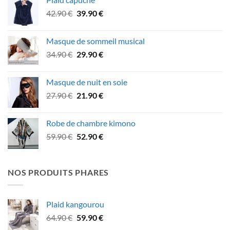
49.90 €
Le
Le
42.90
€
39.90
€
à
prix
prix
75.90 €
initial
actuel
Masque de sommeil musical
était :
est :
Le
Le
34.90
€
29.90
€
42.90 €.
39.90 €.
prix
prix
initial
actuel
Masque de nuit en soie
était :
est :
Le
Le
27.90
€
21.90
€
34.90 €.
29.90 €.
prix
prix
initial
actuel
Robe de chambre kimono
était :
est :
Le
Le
59.90
€
52.90
€
27.90 €.
21.90 €.
prix
prix
initial
actuel
était :
est :
NOS PRODUITS PHARES
59.90 €.
52.90 €.
Plaid kangourou
Le
Le
64.90
€
59.90
€
prix
prix