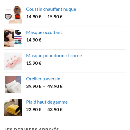
initial
actuel
Coussin chauffant nuque
était :
est :
Plage
14.90
€
–
15.90
€
64.90 €.
59.90 €.
de
prix :
Masque occultant
14.90 €
14.90
€
à
15.90 €
Masque pour dormir licorne
15.90
€
Oreiller traversin
Plage
39.90
€
–
49.90
€
de
prix :
Plaid haut de gamme
39.90 €
Plage
22.90
€
–
43.90
€
à
de
49.90 €
prix :
22.90 €
LES DERNIERS ARRIVÉS