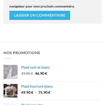
navigateur pour mon prochain commentaire.
NOS PROMOTIONS
Plaid noir et blanc
Le
Le
49.90
€
46.90
€
prix
prix
initial
actuel
Plaid fourrure blanc
était :
est :
Plage
49.90
€
–
75.90
€
49.90 €.
46.90 €.
de
prix :
Plaid capuche