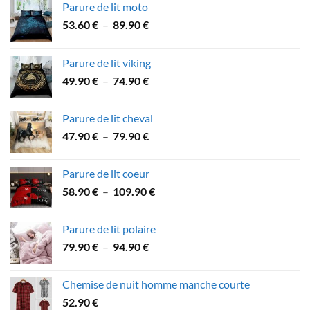
Parure de lit moto
Plage
53.60
€
–
89.90
€
de
prix :
Parure de lit viking
53.60 €
Plage
49.90
€
–
74.90
€
à
de
89.90 €
prix :
Parure de lit cheval
49.90 €
Plage
47.90
€
–
79.90
€
à
de
74.90 €
prix :
Parure de lit coeur
47.90 €
Plage
58.90
€
–
109.90
€
à
de
79.90 €
prix :
Parure de lit polaire
58.90 €
Plage
79.90
€
–
94.90
€
à
de
109.90 €
prix :
Chemise de nuit homme manche courte
79.90 €
52.90
€
à