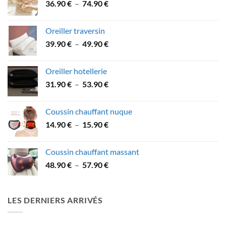
Plage
36.90
€
–
74.90
€
de
prix :
Oreiller traversin
36.90 €
Plage
39.90
€
–
49.90
€
à
de
74.90 €
prix :
Oreiller hotellerie
39.90 €
Plage
31.90
€
–
53.90
€
à
de
49.90 €
prix :
Coussin chauffant nuque
31.90 €
Plage
14.90
€
–
15.90
€
à
de
53.90 €
prix :
Coussin chauffant massant
14.90 €
Plage
48.90
€
–
57.90
€
à
de
15.90 €
prix :
48.90 €
LES DERNIERS ARRIVÉS
à
57.90 €