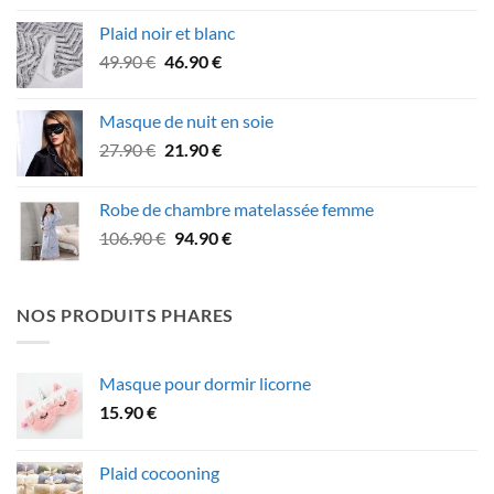
initial
actuel
Plaid noir et blanc
était :
est :
Le
Le
49.90
€
46.90
€
79.90 €.
69.90 €.
prix
prix
initial
actuel
Masque de nuit en soie
était :
est :
Le
Le
27.90
€
21.90
€
49.90 €.
46.90 €.
prix
prix
initial
actuel
Robe de chambre matelassée femme
était :
est :
Le
Le
106.90
€
94.90
€
27.90 €.
21.90 €.
prix
prix
initial
actuel
était :
est :
NOS PRODUITS PHARES
106.90 €.
94.90 €.
Masque pour dormir licorne
15.90
€
Plaid cocooning