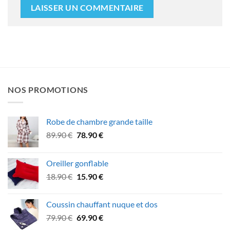
NOS PROMOTIONS
Robe de chambre grande taille
Le
Le
89.90
€
78.90
€
prix
prix
initial
actuel
Oreiller gonflable
était :
est :
Le
Le
18.90
€
15.90
€
89.90 €.
78.90 €.
prix
prix
initial
actuel
Coussin chauffant nuque et dos
était :
est :
Le
Le
79.90
€
69.90
€
18.90 €.
15.90 €.
prix
prix