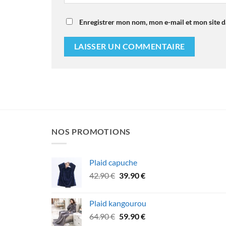
Enregistrer mon nom, mon e-mail et mon site 
NOS PROMOTIONS
Plaid capuche
Le
Le
42.90
€
39.90
€
prix
prix
initial
actuel
Plaid kangourou
était :
est :
Le
Le
64.90
€
59.90
€
42.90 €.
39.90 €.