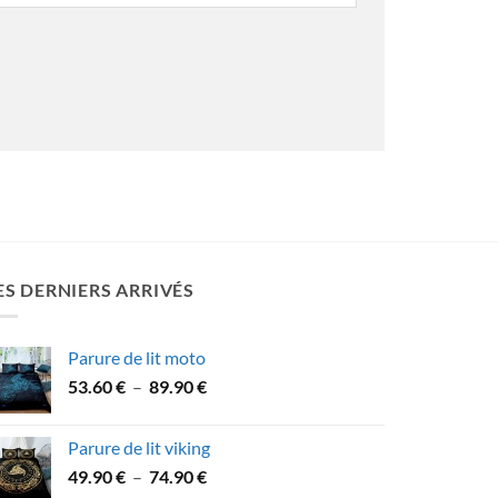
ES DERNIERS ARRIVÉS
Parure de lit moto
Plage
53.60
€
–
89.90
€
de
prix :
Parure de lit viking
53.60 €
Plage
49.90
€
–
74.90
€
à