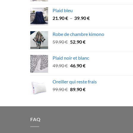
prix
prix
initial
actuel
Plaid bleu
était :
est :
Plage
21.90
€
–
39.90
€
64.90 €.
59.90 €.
de
prix :
Robe de chambre kimono
21.90 €
Le
Le
59.90
€
52.90
€
à
prix
prix
39.90 €
initial
actuel
Plaid noir et blanc
était :
est :
Le
Le
49.90
€
46.90
€
59.90 €.
52.90 €.
prix
prix
initial
actuel
Oreiller qui reste frais
était :
est :
Le
Le
99.90
€
89.90
€
49.90 €.
46.90 €.
prix
prix
initial
actuel
était :
est :
99.90 €.
89.90 €.
FAQ