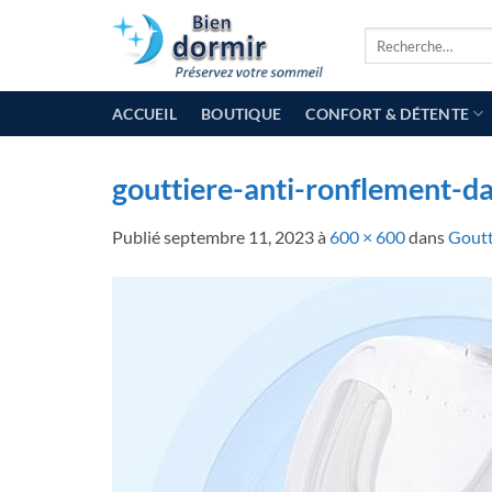
Passer
Recherche
au
pour :
contenu
ACCUEIL
BOUTIQUE
CONFORT & DÉTENTE
gouttiere-anti-ronflement-d
Publié
septembre 11, 2023
à
600 × 600
dans
Goutt