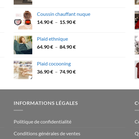
de
49.90 €
prix :
Coussin chauffant nuque
31.90 €
Plage
14.90
€
–
15.90
€
à
de
53.90 €
prix :
Plaid ethnique
14.90 €
Plage
64.90
€
–
84.90
€
à
de
15.90 €
prix :
Plaid cocooning
64.90 €
Plage
36.90
€
–
74.90
€
à
de
84.90 €
prix :
36.90 €
à
INFORMATIONS LÉGALES
C
74.90 €
Politique de confidentialité
C
Conditions générales de ventes
Q