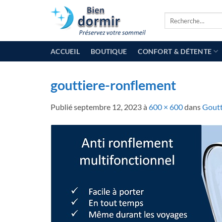
Passer
Recherche
au
pour :
contenu
ACCUEIL
BOUTIQUE
CONFORT & DÉTENTE
gouttiere-ronflement
Publié
septembre 12, 2023
à
600 × 600
dans
Goutt