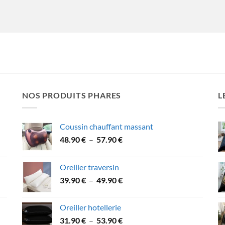
NOS PRODUITS PHARES
L
Coussin chauffant massant
Plage
48.90
€
–
57.90
€
de
prix :
Oreiller traversin
48.90 €
Plage
39.90
€
–
49.90
€
à
de
57.90 €
prix :
Oreiller hotellerie
39.90 €
Plage
31.90
€
–
53.90
€
à