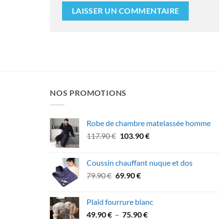
NOS PROMOTIONS
Robe de chambre matelassée homme
Le
Le
117.90
€
103.90
€
prix
prix
initial
actuel
Coussin chauffant nuque et dos
était :
est :
Le
Le
79.90
€
69.90
€
117.90 €.
103.90 €.
prix
prix
initial
actuel
Plaid fourrure blanc
était :
est :
Plage
49.90
€
–
75.90
€
79.90 €.
69.90 €.