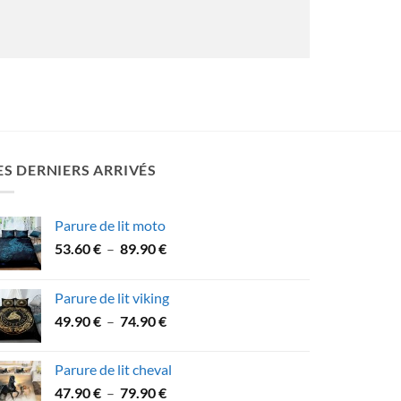
ES DERNIERS ARRIVÉS
Parure de lit moto
Plage
53.60
€
–
89.90
€
de
prix :
Parure de lit viking
53.60 €
Plage
49.90
€
–
74.90
€
à
de
89.90 €
prix :
Parure de lit cheval
49.90 €
Plage
47.90
€
–
79.90
€
à