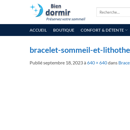
Passer
Recherche
au
pour :
contenu
ACCUEIL
BOUTIQUE
CONFORT & DÉTENTE
bracelet-sommeil-et-lithothe
Publié
septembre 18, 2023
à
640 × 640
dans
Brace