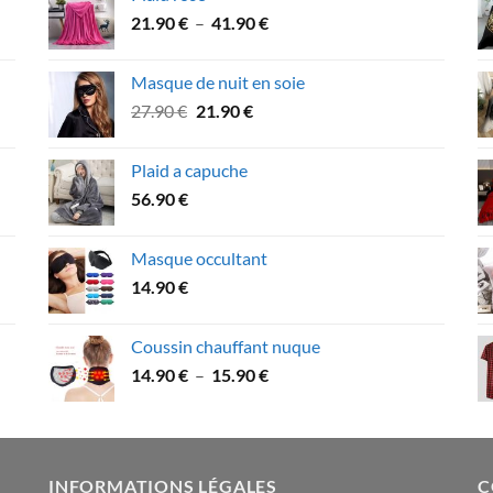
48.90 €
Plage
21.90
€
–
41.90
€
à
de
57.90 €
prix :
Masque de nuit en soie
21.90 €
Le
Le
27.90
€
21.90
€
à
prix
prix
41.90 €
initial
actuel
Plaid a capuche
était :
est :
56.90
€
27.90 €.
21.90 €.
Masque occultant
14.90
€
Coussin chauffant nuque
Plage
14.90
€
–
15.90
€
de
prix :
14.90 €
à
INFORMATIONS LÉGALES
C
15.90 €