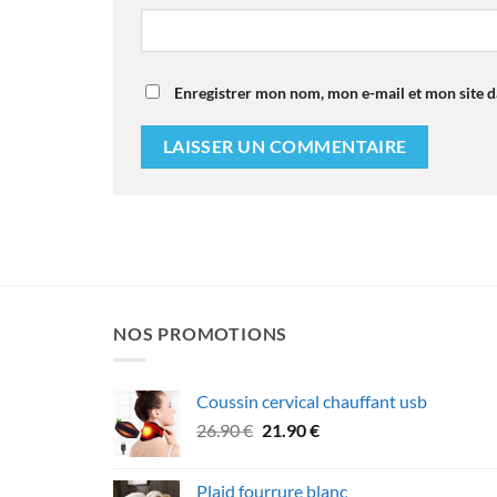
Enregistrer mon nom, mon e-mail et mon site 
NOS PROMOTIONS
Coussin cervical chauffant usb
Le
Le
26.90
€
21.90
€
prix
prix
initial
actuel
Plaid fourrure blanc