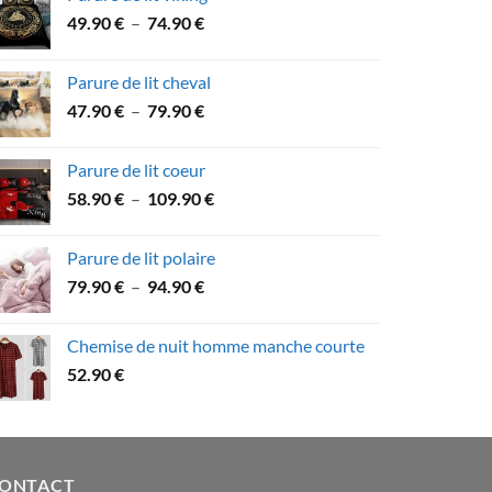
53.60 €
Plage
49.90
€
–
74.90
€
à
de
89.90 €
prix :
Parure de lit cheval
49.90 €
Plage
47.90
€
–
79.90
€
à
de
74.90 €
prix :
Parure de lit coeur
47.90 €
Plage
58.90
€
–
109.90
€
à
de
79.90 €
prix :
Parure de lit polaire
58.90 €
Plage
79.90
€
–
94.90
€
à
de
109.90 €
prix :
Chemise de nuit homme manche courte
79.90 €
52.90
€
à
94.90 €
ONTACT