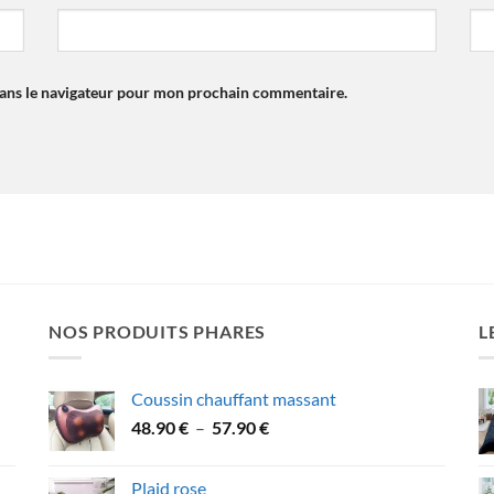
dans le navigateur pour mon prochain commentaire.
NOS PRODUITS PHARES
L
Coussin chauffant massant
Plage
48.90
€
–
57.90
€
de
prix :
Plaid rose