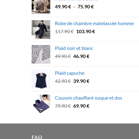
était :
est :
Plage
49.90
€
–
75.90
€
26.90 €.
21.90 €.
de
prix :
Robe de chambre matelassée homme
49.90 €
Le
Le
117.90
€
103.90
€
à
prix
prix
75.90 €
initial
actuel
Plaid noir et blanc
était :
est :
Le
Le
49.90
€
46.90
€
117.90 €.
103.90 €.
prix
prix
initial
actuel
Plaid capuche
était :
est :
Le
Le
42.90
€
39.90
€
49.90 €.
46.90 €.
prix
prix
initial
actuel
Coussin chauffant nuque et dos
était :
est :
Le
Le
79.90
€
69.90
€
42.90 €.
39.90 €.
prix
prix
initial
actuel
était :
est :
79.90 €.
69.90 €.
FAQ