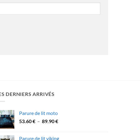
ES DERNIERS ARRIVÉS
Parure de lit moto
Plage
53.60
€
–
89.90
€
de
prix :
Parure de lit viking