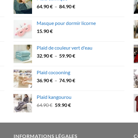
Plage
64.90
€
–
84.90
€
de
prix :
Masque pour dormir licorne
64.90 €
15.90
€
à
84.90 €
Plaid de couleur vert d'eau
Plage
32.90
€
–
59.90
€
de
prix :
Plaid cocooning
32.90 €
Plage
36.90
€
–
74.90
€
à
de
59.90 €
prix :
Plaid kangourou
36.90 €
Le
Le
64.90
€
59.90
€
à
prix
prix
74.90 €
initial
actuel
était :
est :
64.90 €.
59.90 €.
INFORMATIONS LÉGALES
C