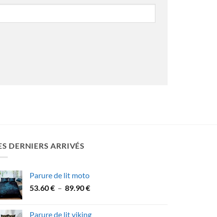
ES DERNIERS ARRIVÉS
Parure de lit moto
Plage
53.60
€
–
89.90
€
de
prix :
Parure de lit viking