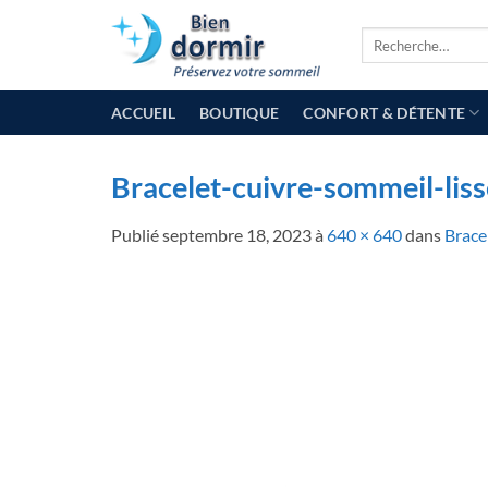
Passer
Recherche
au
pour :
contenu
ACCUEIL
BOUTIQUE
CONFORT & DÉTENTE
Bracelet-cuivre-sommeil-liss
Publié
septembre 18, 2023
à
640 × 640
dans
Brace