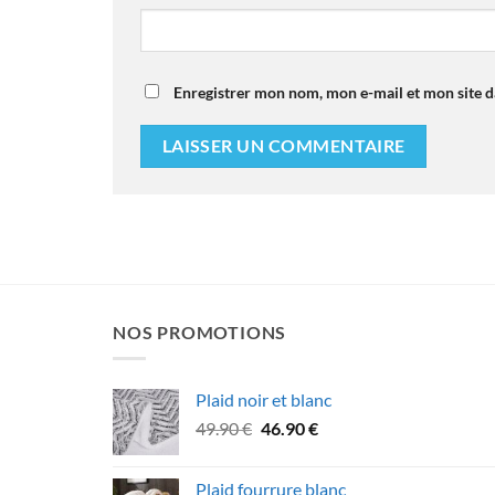
Enregistrer mon nom, mon e-mail et mon site 
NOS PROMOTIONS
Plaid noir et blanc
Le
Le
49.90
€
46.90
€
prix
prix
initial
actuel
Plaid fourrure blanc