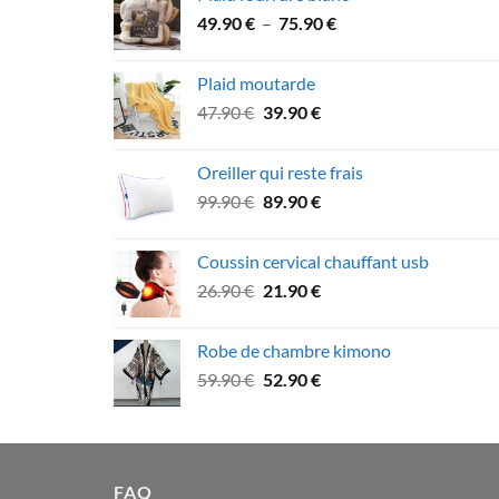
était :
est :
Plage
49.90
€
–
75.90
€
49.90 €.
46.90 €.
de
prix :
Plaid moutarde
49.90 €
Le
Le
47.90
€
39.90
€
à
prix
prix
75.90 €
initial
actuel
Oreiller qui reste frais
était :
est :
Le
Le
99.90
€
89.90
€
47.90 €.
39.90 €.
prix
prix
initial
actuel
Coussin cervical chauffant usb
était :
est :
Le
Le
26.90
€
21.90
€
99.90 €.
89.90 €.
prix
prix
initial
actuel
Robe de chambre kimono
était :
est :
Le
Le
59.90
€
52.90
€
26.90 €.
21.90 €.
prix
prix
initial
actuel
était :
est :
59.90 €.
52.90 €.
FAQ