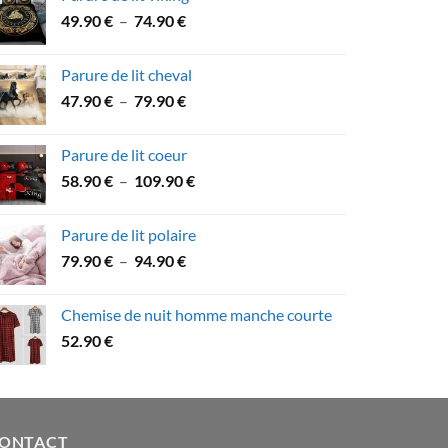
53.60 €
Plage
49.90
€
–
74.90
€
à
de
89.90 €
prix :
Parure de lit cheval
49.90 €
Plage
47.90
€
–
79.90
€
à
de
74.90 €
prix :
Parure de lit coeur
47.90 €
Plage
58.90
€
–
109.90
€
à
de
79.90 €
prix :
Parure de lit polaire
58.90 €
Plage
79.90
€
–
94.90
€
à
de
109.90 €
prix :
Chemise de nuit homme manche courte
79.90 €
52.90
€
à
94.90 €
ONTACT