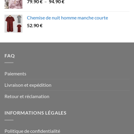
Plage
79.90
€
–
94.90
€
à
de
109.90 €
prix :
Chemise de nuit homme manche courte
79.90 €
52.90
€
à
94.90 €
FAQ
Paiements
Livraison et expédition
Retour et réclamation
INFORMATIONS LÉGALES
Politique de confidentialité