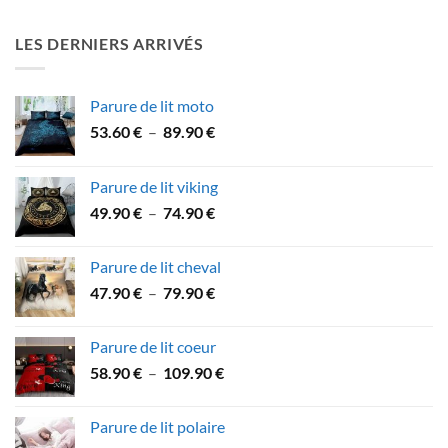
prix :
32.90 €
LES DERNIERS ARRIVÉS
à
59.90 €
Parure de lit moto
Plage
53.60
€
–
89.90
€
de
prix :
Parure de lit viking
53.60 €
Plage
49.90
€
–
74.90
€
à
de
89.90 €
prix :
Parure de lit cheval
49.90 €
Plage
47.90
€
–
79.90
€
à
de
74.90 €
prix :
Parure de lit coeur
47.90 €
Plage
58.90
€
–
109.90
€
à
de
79.90 €
prix :
Parure de lit polaire
58.90 €