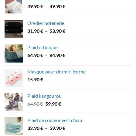
Plage
39.90
€
–
49.90
€
de
prix :
Oreiller hotellerie
39.90 €
Plage
31.90
€
–
53.90
€
à
de
49.90 €
prix :
Plaid ethnique
31.90 €
Plage
64.90
€
–
84.90
€
à
de
53.90 €
prix :
Masque pour dormir licorne
64.90 €
15.90
€
à
84.90 €
Plaid kangourou
Le
Le
64.90
€
59.90
€
prix
prix
initial
actuel
Plaid de couleur vert d'eau
était :
est :
Plage
32.90
€
–
59.90
€
64.90 €.
59.90 €.
de