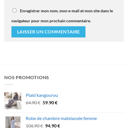
Enregistrer mon nom, mon e-mail et mon site dans le
navigateur pour mon prochain commentaire.
NOS PROMOTIONS
Plaid kangourou
Le
Le
64.90
€
59.90
€
prix
prix
initial
actuel
Robe de chambre matelassée femme
était :
est :
Le
Le
106.90
€
94.90
€
64.90 €.
59.90 €.