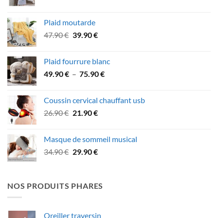
prix
prix
initial
actuel
Plaid moutarde
était :
est :
Le
Le
47.90
€
39.90
€
106.90 €.
94.90 €.
prix
prix
initial
actuel
Plaid fourrure blanc
était :
est :
Plage
49.90
€
–
75.90
€
47.90 €.
39.90 €.
de
prix :
Coussin cervical chauffant usb
49.90 €
Le
Le
26.90
€
21.90
€
à
prix
prix
75.90 €
initial
actuel
Masque de sommeil musical
était :
est :
Le
Le
34.90
€
29.90
€
26.90 €.
21.90 €.
prix
prix
initial
actuel
était :
est :
NOS PRODUITS PHARES
34.90 €.
29.90 €.
Oreiller traversin