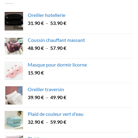
47.90 €.
39.90 €.
Oreiller hotellerie
Plage
31.90
€
–
53.90
€
de
prix :
Coussin chauffant massant
31.90 €
Plage
48.90
€
–
57.90
€
à
de
53.90 €
prix :
Masque pour dormir licorne
48.90 €
15.90
€
à
57.90 €
Oreiller traversin
Plage
39.90
€
–
49.90
€
de
prix :
Plaid de couleur vert d'eau
39.90 €
Plage
32.90
€
–
59.90
€
à
de
49.90 €
prix :