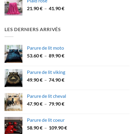
Plaid rose
32.90 €
Plage
21.90
€
–
41.90
€
à
de
59.90 €
prix :
21.90 €
LES DERNIERS ARRIVÉS
à
41.90 €
Parure de lit moto
Plage
53.60
€
–
89.90
€
de
prix :
Parure de lit viking
53.60 €
Plage
49.90
€
–
74.90
€
à
de
89.90 €
prix :
Parure de lit cheval
49.90 €
Plage
47.90
€
–
79.90
€
à
de
74.90 €
prix :
Parure de lit coeur
47.90 €
Plage
58.90
€
–
109.90
€
à
de