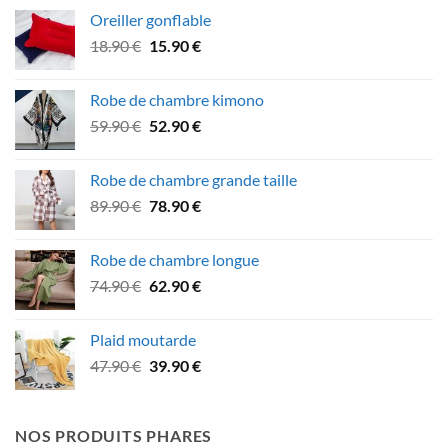
initial
actuel
Oreiller gonflable
était :
est :
Le
Le
18.90
€
15.90
€
34.90 €.
29.90 €.
prix
prix
initial
actuel
Robe de chambre kimono
était :
est :
Le
Le
59.90
€
52.90
€
18.90 €.
15.90 €.
prix
prix
initial
actuel
Robe de chambre grande taille
était :
est :
Le
Le
89.90
€
78.90
€
59.90 €.
52.90 €.
prix
prix
initial
actuel
Robe de chambre longue
était :
est :
Le
Le
74.90
€
62.90
€
89.90 €.
78.90 €.
prix
prix
initial
actuel
Plaid moutarde
était :
est :
Le
Le
47.90
€
39.90
€
74.90 €.
62.90 €.
prix
prix
initial
actuel
était :
est :
NOS PRODUITS PHARES