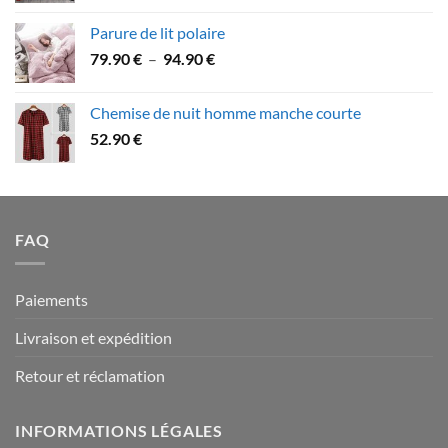
79.90 €
prix :
Parure de lit polaire
58.90 €
Plage
79.90
€
–
94.90
€
à
de
109.90 €
prix :
Chemise de nuit homme manche courte
79.90 €
52.90
€
à
94.90 €
FAQ
Paiements
Livraison et expédition
Retour et réclamation
INFORMATIONS LÉGALES