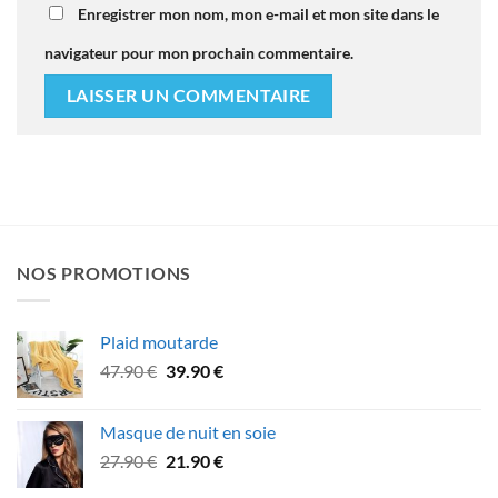
Enregistrer mon nom, mon e-mail et mon site dans le
navigateur pour mon prochain commentaire.
NOS PROMOTIONS
Plaid moutarde
Le
Le
47.90
€
39.90
€
prix
prix
initial
actuel
Masque de nuit en soie
était :
est :
Le
Le
27.90
€
21.90
€
47.90 €.
39.90 €.
prix
prix