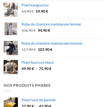
initial
actuel
Plaid kangourou
était :
est :
Le
Le
64.90
€
59.90
€
27.90 €.
21.90 €.
prix
prix
initial
actuel
Robe de chambre matelassée femme
était :
est :
Le
Le
106.90
€
94.90
€
64.90 €.
59.90 €.
prix
prix
initial
actuel
Robe de chambre matelassée homme
était :
est :
Le
Le
117.90
€
103.90
€
106.90 €.
94.90 €.
prix
prix
initial
actuel
Plaid fourrure blanc
était :
est :
Plage
49.90
€
–
75.90
€
117.90 €.
103.90 €.
de
prix :
49.90 €
NOS PRODUITS PHARES
à
75.90 €
Plaid haut de gamme
Plage
22.90
€
–
43.90
€