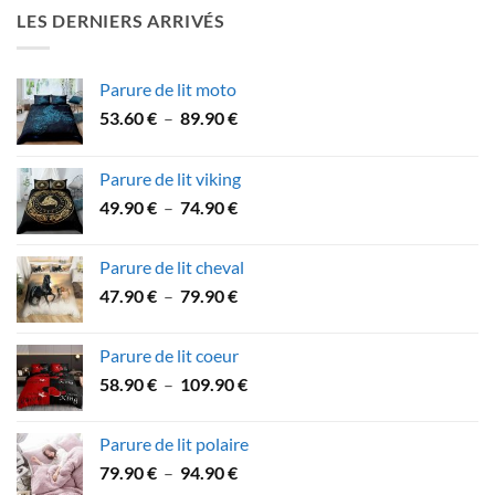
était :
est :
LES DERNIERS ARRIVÉS
64.90 €.
59.90 €.
Parure de lit moto
Plage
53.60
€
–
89.90
€
de
prix :
Parure de lit viking
53.60 €
Plage
49.90
€
–
74.90
€
à
de
89.90 €
prix :
Parure de lit cheval
49.90 €
Plage
47.90
€
–
79.90
€
à
de
74.90 €
prix :
Parure de lit coeur
47.90 €
Plage
58.90
€
–
109.90
€
à
de
79.90 €
prix :
Parure de lit polaire
58.90 €
Plage
79.90
€
–
94.90
€
à
de