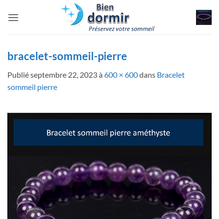
Passer
au
contenu
bracelet-sommeil-pierre
Publié
septembre 22, 2023
à
600 × 600
dans
Bracelet
sommeil pierre