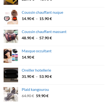
de
prix :
Coussin chauffant nuque
22.90 €
Plage
14.90
€
–
15.90
€
à
de
43.90 €
prix :
Coussin chauffant massant
14.90 €
Plage
48.90
€
–
57.90
€
à
de
15.90 €
prix :
Masque occultant
48.90 €
14.90
€
à
57.90 €
Oreiller hotellerie
Plage
31.90
€
–
53.90
€
de
prix :
Plaid kangourou
31.90 €
Le
Le
64.90
€
59.90
€
à
prix
prix
53.90 €
initial
actuel