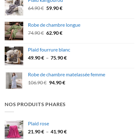
était :
est :
Le
Le
64.90
€
59.90
€
59.90 €.
52.90 €.
prix
prix
initial
actuel
Robe de chambre longue
était :
est :
Le
Le
74.90
€
62.90
€
64.90 €.
59.90 €.
prix
prix
initial
actuel
Plaid fourrure blanc
était :
est :
Plage
49.90
€
–
75.90
€
74.90 €.
62.90 €.
de
prix :
Robe de chambre matelassée femme
49.90 €
Le
Le
106.90
€
94.90
€
à
prix
prix
75.90 €
initial
actuel
était :
est :
NOS PRODUITS PHARES
106.90 €.
94.90 €.
Plaid rose
Plage
21.90
€
–
41.90
€
de