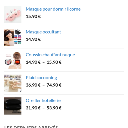
prix :
Masque pour dormir licorne
21.90 €
15.90
€
à
41.90 €
Masque occultant
14.90
€
Coussin chauffant nuque
Plage
14.90
€
–
15.90
€
de
prix :
Plaid cocooning
14.90 €
Plage
36.90
€
–
74.90
€
à
de
15.90 €
prix :
Oreiller hotellerie
36.90 €
Plage
31.90
€
–
53.90
€
à
de
74.90 €
prix :
31.90 €
LES DERNIERS ARRIVÉS