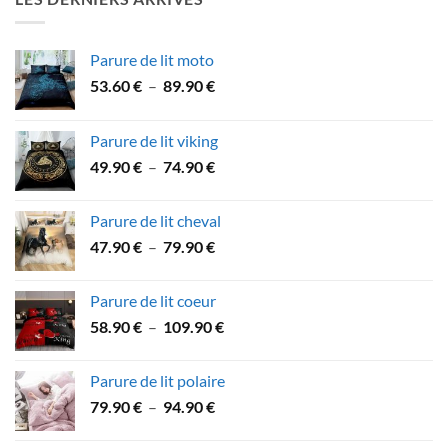
à
53.90 €
Parure de lit moto
Plage
53.60
€
–
89.90
€
de
prix :
Parure de lit viking
53.60 €
Plage
49.90
€
–
74.90
€
à
de
89.90 €
prix :
Parure de lit cheval
49.90 €
Plage
47.90
€
–
79.90
€
à
de
74.90 €
prix :
Parure de lit coeur
47.90 €
Plage
58.90
€
–
109.90
€
à
de
79.90 €
prix :
Parure de lit polaire
58.90 €
Plage
79.90
€
–
94.90
€
à
de
109.90 €
prix :