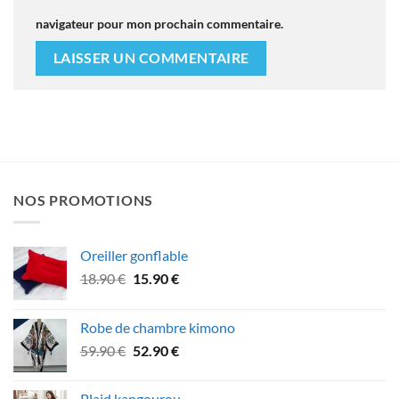
navigateur pour mon prochain commentaire.
NOS PROMOTIONS
Oreiller gonflable
Le
Le
18.90
€
15.90
€
prix
prix
initial
actuel
Robe de chambre kimono
était :
est :
Le
Le
59.90
€
52.90
€
18.90 €.
15.90 €.
prix
prix
initial
actuel
Plaid kangourou