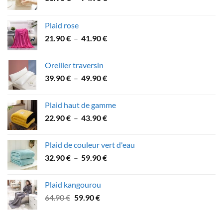
de
prix :
Plaid rose
36.90 €
Plage
21.90
€
–
41.90
€
à
de
74.90 €
prix :
Oreiller traversin
21.90 €
Plage
39.90
€
–
49.90
€
à
de
41.90 €
prix :
Plaid haut de gamme
39.90 €
Plage
22.90
€
–
43.90
€
à
de
49.90 €
prix :
Plaid de couleur vert d'eau
22.90 €
Plage
32.90
€
–
59.90
€
à
de
43.90 €
prix :
Plaid kangourou
32.90 €
Le
Le
64.90
€
59.90
€
à
prix
prix
59.90 €
initial
actuel