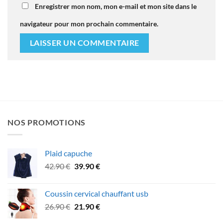
Enregistrer mon nom, mon e-mail et mon site dans le
navigateur pour mon prochain commentaire.
NOS PROMOTIONS
Plaid capuche
Le
Le
42.90
€
39.90
€
prix
prix
initial
actuel
Coussin cervical chauffant usb
était :
est :
Le
Le
26.90
€
21.90
€
42.90 €.
39.90 €.
prix
prix