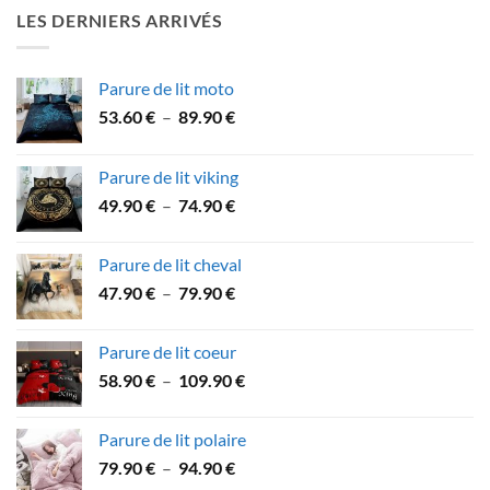
était :
est :
LES DERNIERS ARRIVÉS
64.90 €.
59.90 €.
Parure de lit moto
Plage
53.60
€
–
89.90
€
de
prix :
Parure de lit viking
53.60 €
Plage
49.90
€
–
74.90
€
à
de
89.90 €
prix :
Parure de lit cheval
49.90 €
Plage
47.90
€
–
79.90
€
à
de
74.90 €
prix :
Parure de lit coeur
47.90 €
Plage
58.90
€
–
109.90
€
à
de
79.90 €
prix :
Parure de lit polaire
58.90 €
Plage
79.90
€
–
94.90
€
à
de