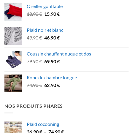
initial
actuel
Oreiller gonflable
était :
est :
Le
Le
18.90
€
15.90
€
26.90 €.
21.90 €.
prix
prix
initial
actuel
Plaid noir et blanc
était :
est :
Le
Le
49.90
€
46.90
€
18.90 €.
15.90 €.
prix
prix
initial
actuel
Coussin chauffant nuque et dos
était :
est :
Le
Le
79.90
€
69.90
€
49.90 €.
46.90 €.
prix
prix
initial
actuel
Robe de chambre longue
était :
est :
Le
Le
74.90
€
62.90
€
79.90 €.
69.90 €.
prix
prix
initial
actuel
était :
est :
NOS PRODUITS PHARES
74.90 €.
62.90 €.
Plaid cocooning
Plage
36.90
€
–
74.90
€