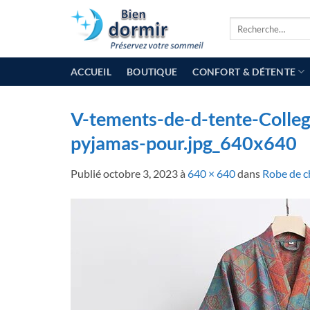
Passer
Recherche
au
pour :
contenu
ACCUEIL
BOUTIQUE
CONFORT & DÉTENTE
V-tements-de-d-tente-Colle
pyjamas-pour.jpg_640x640
Publié
octobre 3, 2023
à
640 × 640
dans
Robe de c