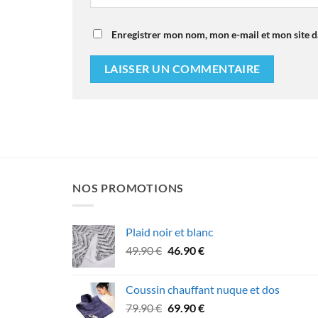
Enregistrer mon nom, mon e-mail et mon site 
NOS PROMOTIONS
Plaid noir et blanc
Le
Le
49.90
€
46.90
€
prix
prix
initial
actuel
Coussin chauffant nuque et dos
était :
est :
Le
Le
79.90
€
69.90
€
49.90 €.
46.90 €.