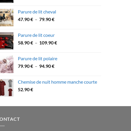
de
89.90 €
prix :
Parure de lit cheval
49.90 €
Plage
47.90
€
–
79.90
€
à
de
74.90 €
prix :
Parure de lit coeur
47.90 €
Plage
58.90
€
–
109.90
€
à
de
79.90 €
prix :
Parure de lit polaire
58.90 €
Plage
79.90
€
–
94.90
€
à
de
109.90 €
prix :
Chemise de nuit homme manche courte
79.90 €
52.90
€
à
94.90 €
ONTACT