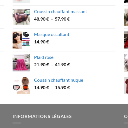
Coussin chauffant massant
Plage
48.90
€
–
57.90
€
de
prix :
Masque occultant
48.90 €
14.90
€
à
57.90 €
Plaid rose
Plage
21.90
€
–
41.90
€
de
prix :
Coussin chauffant nuque
21.90 €
Plage
14.90
€
–
15.90
€
à
de
41.90 €
prix :
14.90 €
à
INFORMATIONS LÉGALES
C
15.90 €