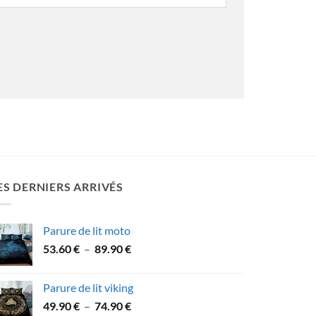
ES DERNIERS ARRIVÉS
Parure de lit moto
Plage
53.60
€
–
89.90
€
de
prix :
Parure de lit viking
53.60 €
Plage
49.90
€
–
74.90
€
à