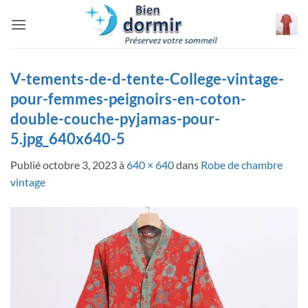
Passer
au
contenu
V-tements-de-d-tente-College-vintage-
pour-femmes-peignoirs-en-coton-
double-couche-pyjamas-pour-
5.jpg_640x640-5
Publié
octobre 3, 2023
à
640 × 640
dans
Robe de chambre
vintage