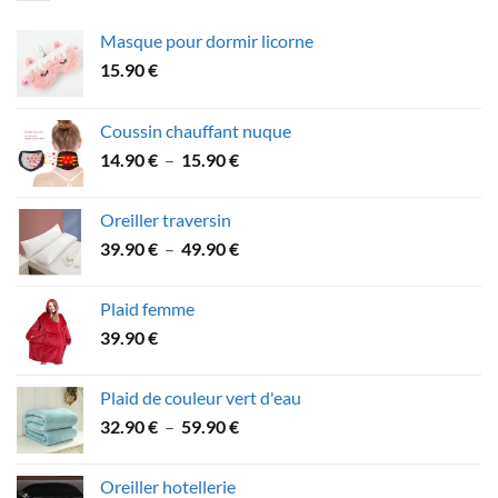
Masque pour dormir licorne
15.90
€
Coussin chauffant nuque
Plage
14.90
€
–
15.90
€
de
prix :
Oreiller traversin
14.90 €
Plage
39.90
€
–
49.90
€
à
de
15.90 €
prix :
Plaid femme
39.90 €
39.90
€
à
49.90 €
Plaid de couleur vert d'eau
Plage
32.90
€
–
59.90
€
de
prix :
Oreiller hotellerie
32.90 €