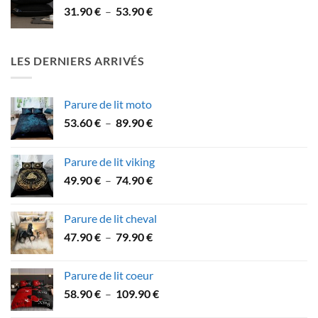
Plage
31.90
€
–
53.90
€
à
de
59.90 €
prix :
31.90 €
LES DERNIERS ARRIVÉS
à
53.90 €
Parure de lit moto
Plage
53.60
€
–
89.90
€
de
prix :
Parure de lit viking
53.60 €
Plage
49.90
€
–
74.90
€
à
de
89.90 €
prix :
Parure de lit cheval
49.90 €
Plage
47.90
€
–
79.90
€
à
de
74.90 €
prix :
Parure de lit coeur
47.90 €
Plage
58.90
€
–
109.90
€
à
de
79.90 €