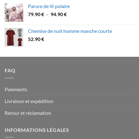
prix :
Parure de lit polaire
58.90 €
Plage
79.90
€
–
94.90
€
à
de
109.90 €
prix :
Chemise de nuit homme manche courte
79.90 €
52.90
€
à
94.90 €
FAQ
Paiements
Livraison et expédition
Retour et réclamation
INFORMATIONS LÉGALES