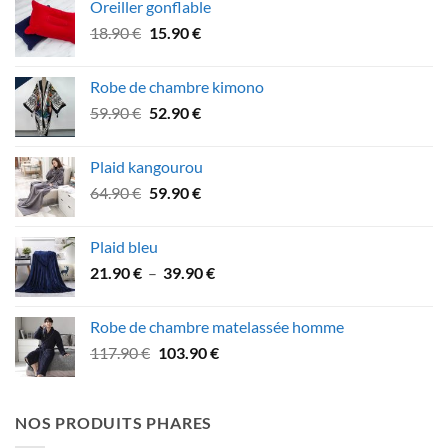
Oreiller gonflable
était :
est :
Le
Le
18.90
€
15.90
€
34.90 €.
29.90 €.
prix
prix
initial
actuel
Robe de chambre kimono
était :
est :
Le
Le
59.90
€
52.90
€
18.90 €.
15.90 €.
prix
prix
initial
actuel
Plaid kangourou
était :
est :
Le
Le
64.90
€
59.90
€
59.90 €.
52.90 €.
prix
prix
initial
actuel
Plaid bleu
était :
est :
Plage
21.90
€
–
39.90
€
64.90 €.
59.90 €.
de
prix :
Robe de chambre matelassée homme
21.90 €
Le
Le
117.90
€
103.90
€
à
prix
prix
39.90 €
initial
actuel
était :
est :
NOS PRODUITS PHARES
117.90 €.
103.90 €.