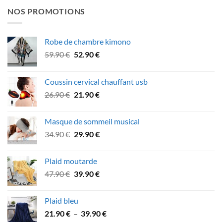
NOS PROMOTIONS
Robe de chambre kimono
Le
Le
59.90
€
52.90
€
prix
prix
initial
actuel
Coussin cervical chauffant usb
était :
est :
Le
Le
26.90
€
21.90
€
59.90 €.
52.90 €.
prix
prix
initial
actuel
Masque de sommeil musical
était :
est :
Le
Le
34.90
€
29.90
€
26.90 €.
21.90 €.
prix
prix
initial
actuel
Plaid moutarde
était :
est :
Le
Le
47.90
€
39.90
€
34.90 €.
29.90 €.
prix
prix
initial
actuel
Plaid bleu
était :
est :
Plage
21.90
€
–
39.90
€
47.90 €.
39.90 €.