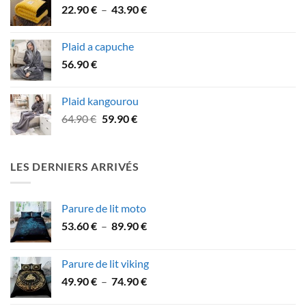
Plage
22.90
€
–
43.90
€
à
de
53.90 €
prix :
Plaid a capuche
22.90 €
56.90
€
à
43.90 €
Plaid kangourou
Le
Le
64.90
€
59.90
€
prix
prix
initial
actuel
était :
est :
LES DERNIERS ARRIVÉS
64.90 €.
59.90 €.
Parure de lit moto
Plage
53.60
€
–
89.90
€
de
prix :
Parure de lit viking
53.60 €
Plage
49.90
€
–
74.90
€
à
de
89.90 €