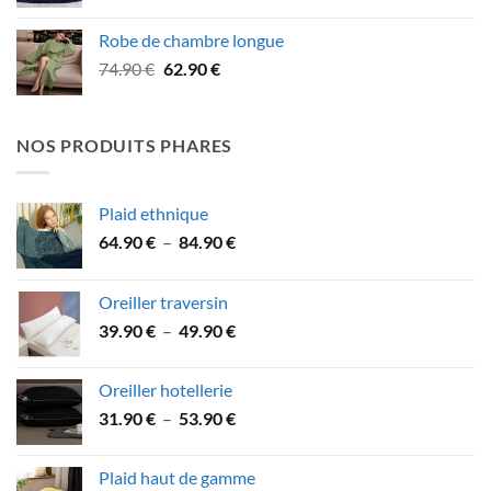
de
prix :
Robe de chambre longue
21.90 €
Le
Le
74.90
€
62.90
€
à
prix
prix
39.90 €
initial
actuel
était :
est :
NOS PRODUITS PHARES
74.90 €.
62.90 €.
Plaid ethnique
Plage
64.90
€
–
84.90
€
de
prix :
Oreiller traversin
64.90 €
Plage
39.90
€
–
49.90
€
à
de
84.90 €
prix :
Oreiller hotellerie
39.90 €
Plage
31.90
€
–
53.90
€
à
de
49.90 €
prix :
Plaid haut de gamme
31.90 €