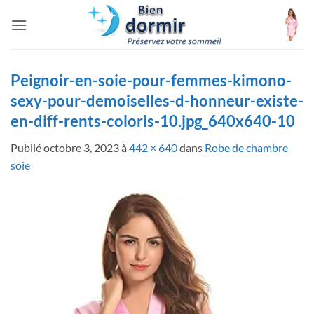
Passer
au
contenu
Peignoir-en-soie-pour-femmes-kimono-
sexy-pour-demoiselles-d-honneur-existe-
en-diff-rents-coloris-10.jpg_640x640-10
Publié
octobre 3, 2023
à
442 × 640
dans
Robe de chambre
soie