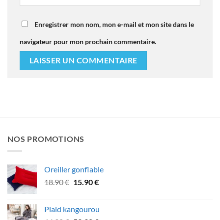
Enregistrer mon nom, mon e-mail et mon site dans le
navigateur pour mon prochain commentaire.
NOS PROMOTIONS
Oreiller gonflable
Le
Le
18.90
€
15.90
€
prix
prix
initial
actuel
Plaid kangourou
était :
est :