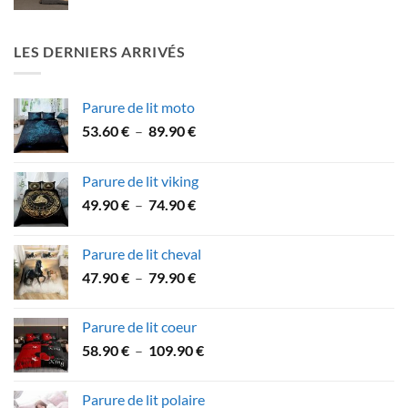
de
prix :
31.90 €
LES DERNIERS ARRIVÉS
à
53.90 €
Parure de lit moto
Plage
53.60
€
–
89.90
€
de
prix :
Parure de lit viking
53.60 €
Plage
49.90
€
–
74.90
€
à
de
89.90 €
prix :
Parure de lit cheval
49.90 €
Plage
47.90
€
–
79.90
€
à
de
74.90 €
prix :
Parure de lit coeur
47.90 €
Plage
58.90
€
–
109.90
€
à
de
79.90 €
prix :
Parure de lit polaire
58.90 €