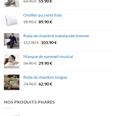
Le
Le
64.90
€
59.90
€
18.90 €.
15.90 €.
prix
prix
initial
actuel
Oreiller qui reste frais
était :
est :
Le
Le
99.90
€
89.90
€
64.90 €.
59.90 €.
prix
prix
initial
actuel
Robe de chambre matelassée homme
était :
est :
Le
Le
117.90
€
103.90
€
99.90 €.
89.90 €.
prix
prix
initial
actuel
Masque de sommeil musical
était :
est :
Le
Le
34.90
€
29.90
€
117.90 €.
103.90 €.
prix
prix
initial
actuel
Robe de chambre longue
était :
est :
Le
Le
74.90
€
62.90
€
34.90 €.
29.90 €.
prix
prix
initial
actuel
était :
est :
NOS PRODUITS PHARES
74.90 €.
62.90 €.