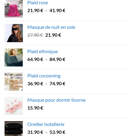
Plaid rose
Plage
21.90
€
–
41.90
€
de
prix :
Masque de nuit en soie
21.90 €
Le
Le
27.90
€
21.90
€
à
prix
prix
41.90 €
initial
actuel
Plaid ethnique
était :
est :
Plage
64.90
€
–
84.90
€
27.90 €.
21.90 €.
de
prix :
Plaid cocooning
64.90 €
Plage
36.90
€
–
74.90
€
à
de
84.90 €
prix :
Masque pour dormir licorne
36.90 €
15.90
€
à
74.90 €
Oreiller hotellerie
Plage
31.90
€
–
53.90
€