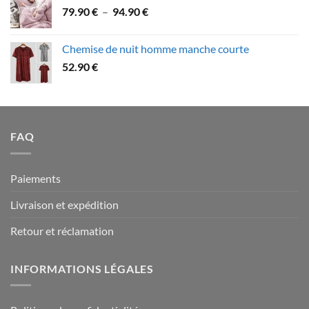
Plage
79.90
€
–
94.90
€
à
de
109.90 €
prix :
Chemise de nuit homme manche courte
79.90 €
52.90
€
à
94.90 €
FAQ
Paiements
Livraison et expédition
Retour et réclamation
INFORMATIONS LÉGALES