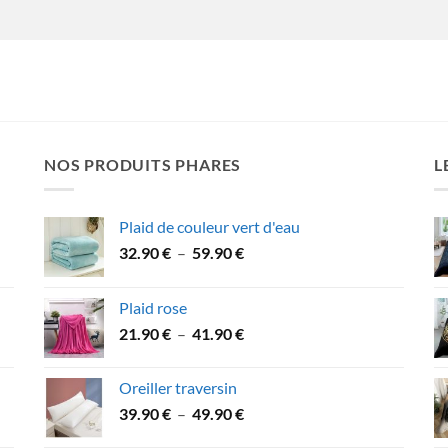
NOS PRODUITS PHARES
L
Plaid de couleur vert d'eau
Plage
32.90
€
–
59.90
€
de
prix :
Plaid rose
32.90 €
Plage
21.90
€
–
41.90
€
à
de
59.90 €
prix :
Oreiller traversin
21.90 €
Plage
39.90
€
–
49.90
€
à
de
41.90 €