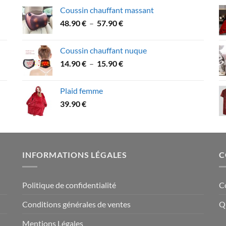
prix :
Coussin chauffant massant
39.90 €
Plage
48.90
€
–
57.90
€
à
de
49.90 €
prix :
Coussin chauffant nuque
48.90 €
Plage
14.90
€
–
15.90
€
à
de
57.90 €
prix :
Plaid femme
14.90 €
39.90
€
à
15.90 €
INFORMATIONS LÉGALES
C
Politique de confidentialité
C
Conditions générales de ventes
Q
Mentions Légales