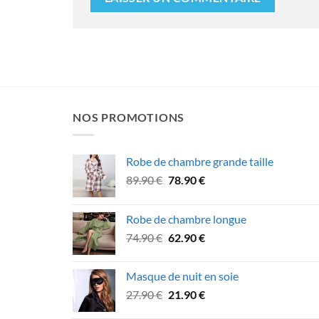
NOS PROMOTIONS
Robe de chambre grande taille
Le
Le
89.90
€
78.90
€
prix
prix
initial
actuel
Robe de chambre longue
était :
est :
Le
Le
74.90
€
62.90
€
89.90 €.
78.90 €.
prix
prix
initial
actuel
Masque de nuit en soie
était :
est :
Le
Le
27.90
€
21.90
€
74.90 €.
62.90 €.
prix
prix