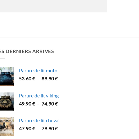
ES DERNIERS ARRIVÉS
Parure de lit moto
Plage
53.60
€
–
89.90
€
de
prix :
Parure de lit viking
53.60 €
Plage
49.90
€
–
74.90
€
à
de
89.90 €
prix :
Parure de lit cheval
49.90 €
Plage
47.90
€
–
79.90
€
à
de
74.90 €