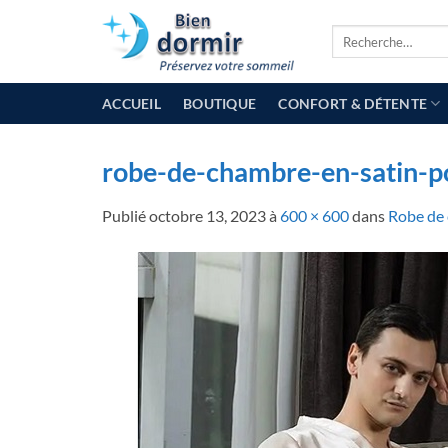
Passer
Recherche
au
pour :
contenu
ACCUEIL
BOUTIQUE
CONFORT & DÉTENTE
robe-de-chambre-en-satin-
Publié
octobre 13, 2023
à
600 × 600
dans
Robe de