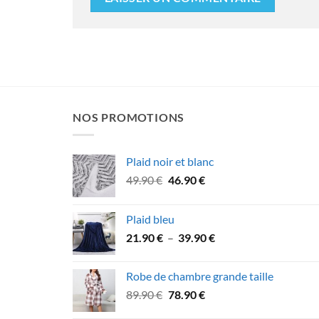
NOS PROMOTIONS
Plaid noir et blanc
Le
Le
49.90
€
46.90
€
prix
prix
initial
actuel
Plaid bleu
était :
est :
Plage
21.90
€
–
39.90
€
49.90 €.
46.90 €.
de
prix :
Robe de chambre grande taille
21.90 €
Le
Le
89.90
€
78.90
€
à
prix
prix
39.90 €