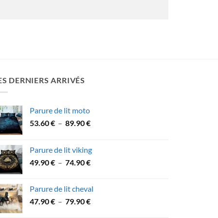
ES DERNIERS ARRIVÉS
Parure de lit moto
Plage
53.60
€
–
89.90
€
de
prix :
Parure de lit viking
53.60 €
Plage
49.90
€
–
74.90
€
à
de
89.90 €
prix :
Parure de lit cheval
49.90 €
Plage
47.90
€
–
79.90
€
à
de
74.90 €