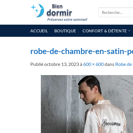
Passer
Recherche
au
pour :
contenu
ACCUEIL
BOUTIQUE
CONFORT & DÉTENTE
robe-de-chambre-en-satin-
Publié
octobre 13, 2023
à
600 × 600
dans
Robe de