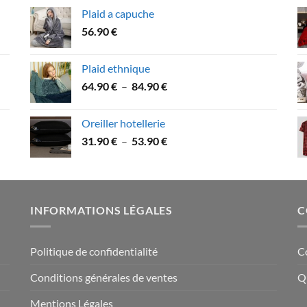
prix :
Plaid a capuche
39.90 €
56.90
€
à
49.90 €
Plaid ethnique
Plage
64.90
€
–
84.90
€
de
prix :
Oreiller hotellerie
64.90 €
Plage
31.90
€
–
53.90
€
à
de
84.90 €
prix :
31.90 €
à
INFORMATIONS LÉGALES
C
53.90 €
Politique de confidentialité
C
Conditions générales de ventes
Q
Mentions Légales