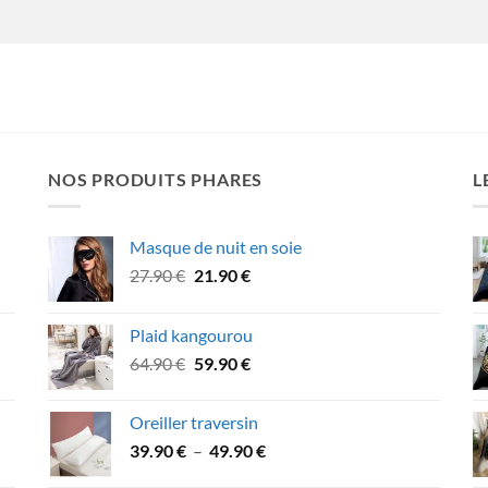
NOS PRODUITS PHARES
L
Masque de nuit en soie
Le
Le
27.90
€
21.90
€
prix
prix
initial
actuel
Plaid kangourou
était :
est :
Le
Le
64.90
€
59.90
€
27.90 €.
21.90 €.
prix
prix
initial
actuel
Oreiller traversin
était :
est :
Plage
39.90
€
–
49.90
€
64.90 €.
59.90 €.
de