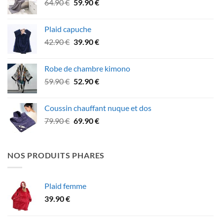
Le
Le
64.90
€
59.90
€
99.90 €.
89.90 €.
prix
prix
initial
actuel
Plaid capuche
était :
est :
Le
Le
42.90
€
39.90
€
64.90 €.
59.90 €.
prix
prix
initial
actuel
Robe de chambre kimono
était :
est :
Le
Le
59.90
€
52.90
€
42.90 €.
39.90 €.
prix
prix
initial
actuel
Coussin chauffant nuque et dos
était :
est :
Le
Le
79.90
€
69.90
€
59.90 €.
52.90 €.
prix
prix
initial
actuel
était :
est :
NOS PRODUITS PHARES
79.90 €.
69.90 €.
Plaid femme
39.90
€