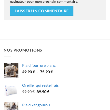
navigateur pour mon prochain commentaire.
NOS PROMOTIONS
Plaid fourrure blanc
Plage
49.90
€
–
75.90
€
de
prix :
Oreiller qui reste frais
49.90 €
Le
Le
99.90
€
89.90
€
à
prix
prix
75.90 €
initial
actuel
Plaid kangourou
était :
est :