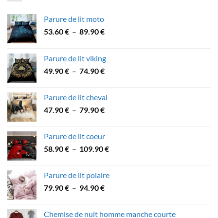
53.90 €
Parure de lit moto
Plage
53.60
€
–
89.90
€
de
prix :
Parure de lit viking
53.60 €
Plage
49.90
€
–
74.90
€
à
de
89.90 €
prix :
Parure de lit cheval
49.90 €
Plage
47.90
€
–
79.90
€
à
de
74.90 €
prix :
Parure de lit coeur
47.90 €
Plage
58.90
€
–
109.90
€
à
de
79.90 €
prix :
Parure de lit polaire
58.90 €
Plage
79.90
€
–
94.90
€
à
de
109.90 €
prix :
Chemise de nuit homme manche courte
79.90 €