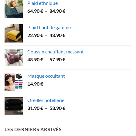
Plaid ethnique
Plage
64.90
€
–
84.90
€
de
prix :
Plaid haut de gamme
64.90 €
Plage
22.90
€
–
43.90
€
à
de
84.90 €
prix :
Coussin chauffant massant
22.90 €
Plage
48.90
€
–
57.90
€
à
de
43.90 €
prix :
Masque occultant
48.90 €
14.90
€
à
57.90 €
Oreiller hotellerie
Plage
31.90
€
–
53.90
€
de
prix :
31.90 €
LES DERNIERS ARRIVÉS
à