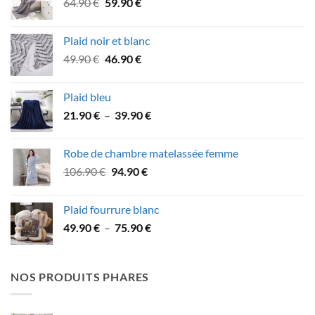
Le
Le
64.90
€
59.90
€
34.90 €.
29.90 €.
prix
prix
initial
actuel
Plaid noir et blanc
était :
est :
Le
Le
49.90
€
46.90
€
64.90 €.
59.90 €.
prix
prix
initial
actuel
Plaid bleu
était :
est :
Plage
21.90
€
–
39.90
€
49.90 €.
46.90 €.
de
prix :
Robe de chambre matelassée femme
21.90 €
Le
Le
106.90
€
94.90
€
à
prix
prix
39.90 €
initial
actuel
Plaid fourrure blanc
était :
est :
Plage
49.90
€
–
75.90
€
106.90 €.
94.90 €.
de
prix :
49.90 €
NOS PRODUITS PHARES
à
75.90 €