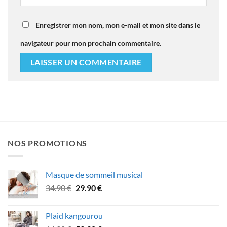
Enregistrer mon nom, mon e-mail et mon site dans le
navigateur pour mon prochain commentaire.
NOS PROMOTIONS
Masque de sommeil musical
Le
Le
34.90
€
29.90
€
prix
prix
initial
actuel
Plaid kangourou
était :
est :