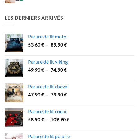
LES DERNIERS ARRIVÉS
Parure de lit moto
Plage
53.60
€
–
89.90
€
de
prix :
Parure de lit viking
53.60 €
Plage
49.90
€
–
74.90
€
à
de
89.90 €
prix :
Parure de lit cheval
49.90 €
Plage
47.90
€
–
79.90
€
à
de
74.90 €
prix :
Parure de lit coeur
47.90 €
Plage
58.90
€
–
109.90
€
à
de
79.90 €
prix :
Parure de lit polaire
58.90 €