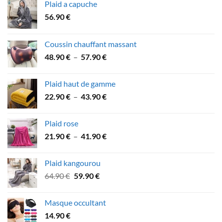
Plaid a capuche
56.90
€
Coussin chauffant massant
Plage
48.90
€
–
57.90
€
de
prix :
Plaid haut de gamme
48.90 €
Plage
22.90
€
–
43.90
€
à
de
57.90 €
prix :
Plaid rose
22.90 €
Plage
21.90
€
–
41.90
€
à
de
43.90 €
prix :
Plaid kangourou
21.90 €
Le
Le
64.90
€
59.90
€
à
prix
prix
41.90 €
initial
actuel
Masque occultant
était :
est :
14.90
€
64.90 €.
59.90 €.