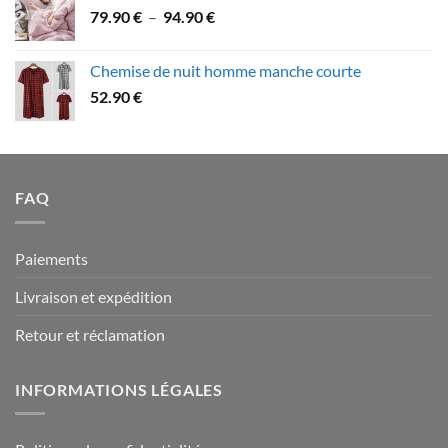
Plage
79.90
€
–
94.90
€
à
de
109.90 €
prix :
Chemise de nuit homme manche courte
79.90 €
52.90
€
à
94.90 €
FAQ
Paiements
Livraison et expédition
Retour et réclamation
INFORMATIONS LÉGALES