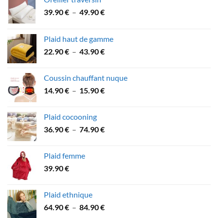
Plage
39.90
€
–
49.90
€
de
prix :
Plaid haut de gamme
39.90 €
Plage
22.90
€
–
43.90
€
à
de
49.90 €
prix :
Coussin chauffant nuque
22.90 €
Plage
14.90
€
–
15.90
€
à
de
43.90 €
prix :
Plaid cocooning
14.90 €
Plage
36.90
€
–
74.90
€
à
de
15.90 €
prix :
Plaid femme
36.90 €
39.90
€
à
74.90 €
Plaid ethnique
Plage
64.90
€
–
84.90
€
de