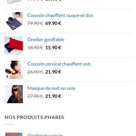
prix
prix
initial
actuel
Coussin chauffant nuque et dos
était :
est :
Le
Le
79.90
€
69.90
€
99.90 €.
89.90 €.
prix
prix
initial
actuel
Oreiller gonflable
était :
est :
Le
Le
18.90
€
15.90
€
79.90 €.
69.90 €.
prix
prix
initial
actuel
Coussin cervical chauffant usb
était :
est :
Le
Le
26.90
€
21.90
€
18.90 €.
15.90 €.
prix
prix
initial
actuel
Masque de nuit en soie
était :
est :
Le
Le
27.90
€
21.90
€
26.90 €.
21.90 €.
prix
prix
initial
actuel
était :
est :
NOS PRODUITS PHARES
27.90 €.
21.90 €.
Oreiller traversin