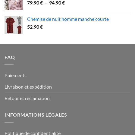
Plage
79.90
€
–
94.90
€
à
de
109.90 €
prix :
Chemise de nuit homme manche courte
79.90 €
52.90
€
à
94.90 €
FAQ
Paiements
Livraison et expédition
Retour et réclamation
INFORMATIONS LÉGALES
Politique de confidentialité