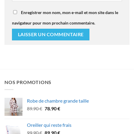
Enregistrer mon nom, mon e-mail et mon site dans le
navigateur pour mon prochain commentaire.
NOS PROMOTIONS
Robe de chambre grande taille
Le
Le
89.90
€
78.90
€
prix
prix
initial
actuel
Oreiller qui reste frais
était :
est :
Le
Le
99.90
€
89.90
€
89.90 €.
78.90 €.