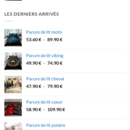
prix :
64.90 €
LES DERNIERS ARRIVÉS
à
84.90 €
Parure de lit moto
Plage
53.60
€
–
89.90
€
de
prix :
Parure de lit viking
53.60 €
Plage
49.90
€
–
74.90
€
à
de
89.90 €
prix :
Parure de lit cheval
49.90 €
Plage
47.90
€
–
79.90
€
à
de
74.90 €
prix :
Parure de lit coeur
47.90 €
Plage
58.90
€
–
109.90
€
à
de
79.90 €
prix :
Parure de lit polaire
58.90 €