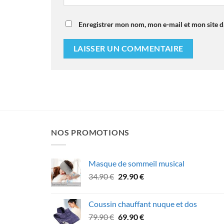
Enregistrer mon nom, mon e-mail et mon site 
NOS PROMOTIONS
Masque de sommeil musical
Le
Le
34.90
€
29.90
€
prix
prix
initial
actuel
Coussin chauffant nuque et dos
était :
est :
Le
Le
79.90
€
69.90
€
34.90 €.
29.90 €.