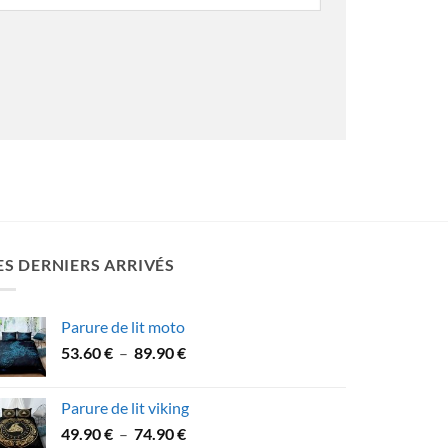
ES DERNIERS ARRIVÉS
Parure de lit moto
Plage
53.60
€
–
89.90
€
de
prix :
Parure de lit viking
53.60 €
Plage
49.90
€
–
74.90
€
à