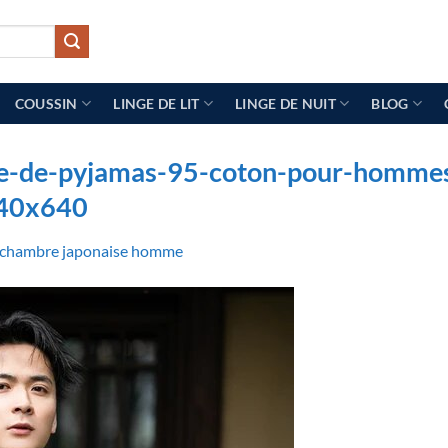
COUSSIN
LINGE DE LIT
LINGE DE NUIT
BLOG
e-pyjamas-95-coton-pour-hommes-
640x640
 chambre japonaise homme