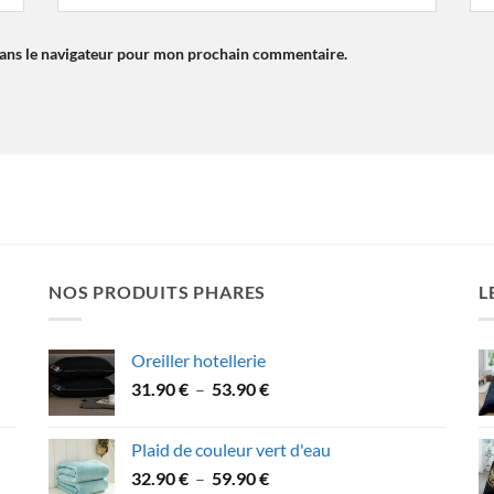
dans le navigateur pour mon prochain commentaire.
NOS PRODUITS PHARES
L
Oreiller hotellerie
Plage
31.90
€
–
53.90
€
de
prix :
Plaid de couleur vert d'eau
31.90 €
Plage
32.90
€
–
59.90
€
à