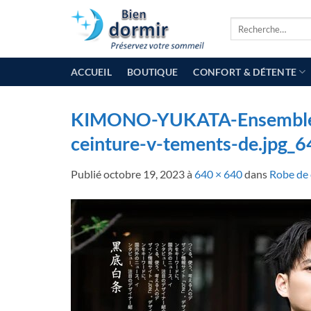
Passer
Recherche
au
pour :
contenu
ACCUEIL
BOUTIQUE
CONFORT & DÉTENTE
KIMONO-YUKATA-Ensemble-d
ceinture-v-tements-de.jpg_
Publié
octobre 19, 2023
à
640 × 640
dans
Robe de