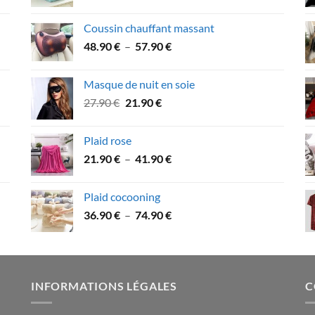
de
53.90 €
prix :
Coussin chauffant massant
32.90 €
Plage
48.90
€
–
57.90
€
à
de
59.90 €
prix :
Masque de nuit en soie
48.90 €
Le
Le
27.90
€
21.90
€
à
prix
prix
57.90 €
initial
actuel
Plaid rose
était :
est :
Plage
21.90
€
–
41.90
€
27.90 €.
21.90 €.
de
prix :
Plaid cocooning
21.90 €
Plage
36.90
€
–
74.90
€
à
de
41.90 €
prix :
36.90 €
à
INFORMATIONS LÉGALES
C
74.90 €