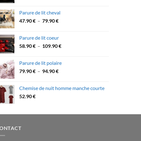
de
89.90 €
prix :
Parure de lit cheval
49.90 €
Plage
47.90
€
–
79.90
€
à
de
74.90 €
prix :
Parure de lit coeur
47.90 €
Plage
58.90
€
–
109.90
€
à
de
79.90 €
prix :
Parure de lit polaire
58.90 €
Plage
79.90
€
–
94.90
€
à
de
109.90 €
prix :
Chemise de nuit homme manche courte
79.90 €
52.90
€
à
94.90 €
ONTACT