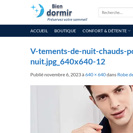
Passer
Recherche
au
pour :
contenu
ACCUEIL
BOUTIQUE
CONFORT & DÉTENTE
V-tements-de-nuit-chauds-p
nuit.jpg_640x640-12
Publié
novembre 6, 2023
à
640 × 640
dans
Robe d