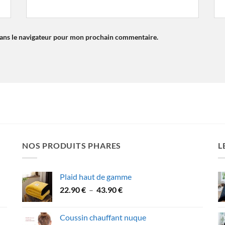
dans le navigateur pour mon prochain commentaire.
NOS PRODUITS PHARES
L
Plaid haut de gamme
Plage
22.90
€
–
43.90
€
de
prix :
Coussin chauffant nuque
22.90 €