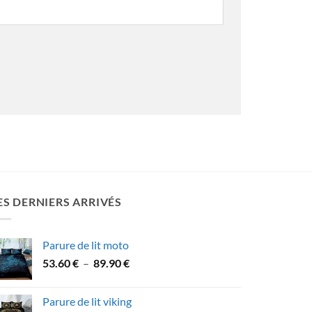
ES DERNIERS ARRIVÉS
Parure de lit moto
Plage
53.60
€
–
89.90
€
de
prix :
Parure de lit viking
53.60 €