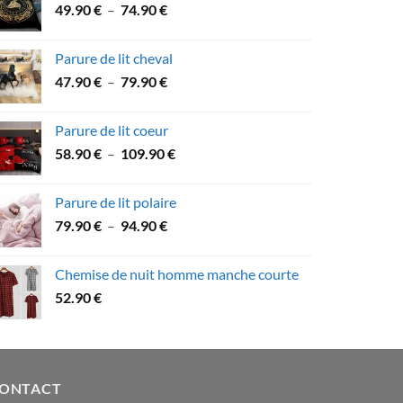
Plage
49.90
€
–
74.90
€
à
de
89.90 €
prix :
Parure de lit cheval
49.90 €
Plage
47.90
€
–
79.90
€
à
de
74.90 €
prix :
Parure de lit coeur
47.90 €
Plage
58.90
€
–
109.90
€
à
de
79.90 €
prix :
Parure de lit polaire
58.90 €
Plage
79.90
€
–
94.90
€
à
de
109.90 €
prix :
Chemise de nuit homme manche courte
79.90 €
52.90
€
à
94.90 €
ONTACT