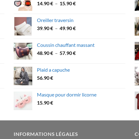
Plage
14.90
€
–
15.90
€
à
de
43.90 €
prix :
Oreiller traversin
14.90 €
Plage
39.90
€
–
49.90
€
à
de
15.90 €
prix :
Coussin chauffant massant
39.90 €
Plage
48.90
€
–
57.90
€
à
de
49.90 €
prix :
Plaid a capuche
48.90 €
56.90
€
à
57.90 €
Masque pour dormir licorne
15.90
€
INFORMATIONS LÉGALES
C