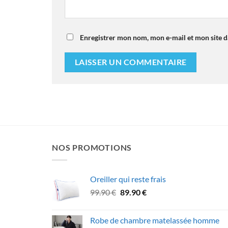
Enregistrer mon nom, mon e-mail et mon site 
NOS PROMOTIONS
Oreiller qui reste frais
Le
Le
99.90
€
89.90
€
prix
prix
initial
actuel
Robe de chambre matelassée homme
était :
est :