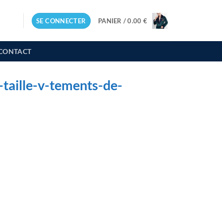
SE CONNECTER
PANIER /
0.00
€
CONTACT
aille-v-tements-de-