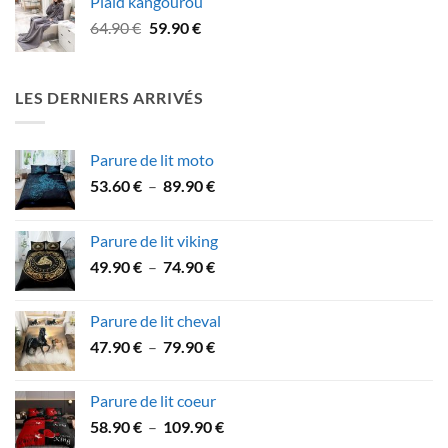
Plaid kangourou
22.90 €
Le
Le
64.90
€
59.90
€
à
prix
prix
43.90 €
initial
actuel
était :
est :
LES DERNIERS ARRIVÉS
64.90 €.
59.90 €.
Parure de lit moto
Plage
53.60
€
–
89.90
€
de
prix :
Parure de lit viking
53.60 €
Plage
49.90
€
–
74.90
€
à
de
89.90 €
prix :
Parure de lit cheval
49.90 €
Plage
47.90
€
–
79.90
€
à
de
74.90 €
prix :
Parure de lit coeur
47.90 €
Plage
58.90
€
–
109.90
€
à
de