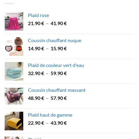
106.90 €.
94.90 €.
Plaid rose
Plage
21.90
€
–
41.90
€
de
prix :
Coussin chauffant nuque
21.90 €
Plage
14.90
€
–
15.90
€
à
de
41.90 €
prix :
Plaid de couleur vert d'eau
14.90 €
Plage
32.90
€
–
59.90
€
à
de
15.90 €
prix :
Coussin chauffant massant
32.90 €
Plage
48.90
€
–
57.90
€
à
de
59.90 €
prix :
Plaid haut de gamme
48.90 €
Plage
22.90
€
–
43.90
€
à
de
57.90 €
prix :