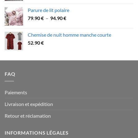
79.90 €
prix :
Parure de lit polaire
58.90 €
Plage
79.90
€
–
94.90
€
à
de
109.90 €
prix :
Chemise de nuit homme manche courte
79.90 €
52.90
€
à
94.90 €
FAQ
Paiements
Livraison et expédition
Retour et réclamation
INFORMATIONS LÉGALES