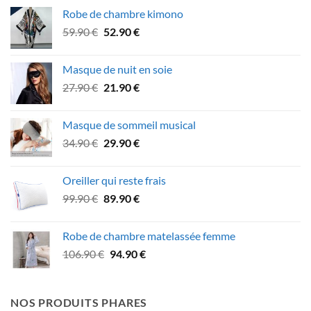
initial
actuel
Robe de chambre kimono
était :
est :
Le
Le
59.90
€
52.90
€
47.90 €.
39.90 €.
prix
prix
initial
actuel
Masque de nuit en soie
était :
est :
Le
Le
27.90
€
21.90
€
59.90 €.
52.90 €.
prix
prix
initial
actuel
Masque de sommeil musical
était :
est :
Le
Le
34.90
€
29.90
€
27.90 €.
21.90 €.
prix
prix
initial
actuel
Oreiller qui reste frais
était :
est :
Le
Le
99.90
€
89.90
€
34.90 €.
29.90 €.
prix
prix
initial
actuel
Robe de chambre matelassée femme
était :
est :
Le
Le
106.90
€
94.90
€
99.90 €.
89.90 €.
prix
prix
initial
actuel
était :
est :
NOS PRODUITS PHARES