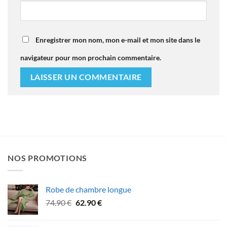
Enregistrer mon nom, mon e-mail et mon site dans le
navigateur pour mon prochain commentaire.
NOS PROMOTIONS
Robe de chambre longue
Le
Le
74.90
€
62.90
€
prix
prix
initial
actuel