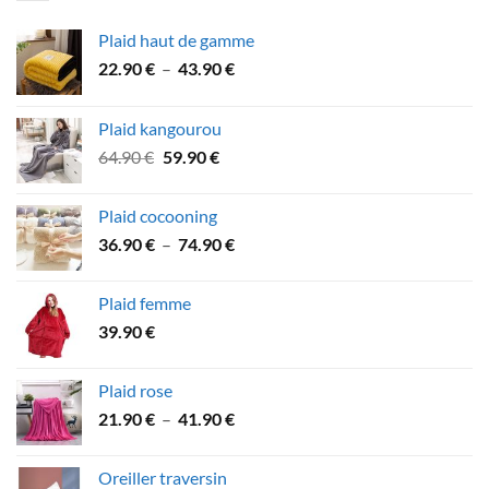
Plaid haut de gamme
Plage
22.90
€
–
43.90
€
de
prix :
Plaid kangourou
22.90 €
Le
Le
64.90
€
59.90
€
à
prix
prix
43.90 €
initial
actuel
Plaid cocooning
était :
est :
Plage
36.90
€
–
74.90
€
64.90 €.
59.90 €.
de
prix :
Plaid femme
36.90 €
39.90
€
à
74.90 €
Plaid rose
Plage
21.90
€
–
41.90
€
de
prix :
Oreiller traversin
21.90 €