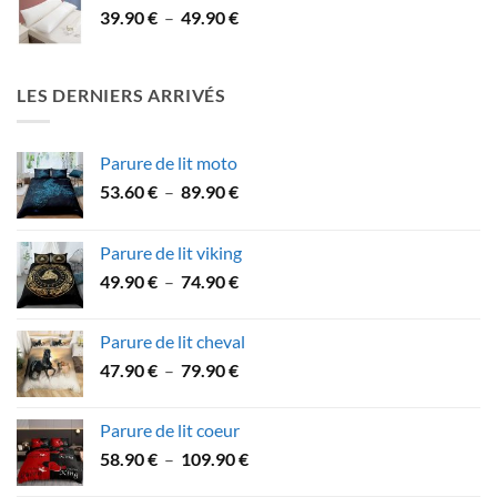
Plage
39.90
€
–
49.90
€
à
de
41.90 €
prix :
39.90 €
LES DERNIERS ARRIVÉS
à
49.90 €
Parure de lit moto
Plage
53.60
€
–
89.90
€
de
prix :
Parure de lit viking
53.60 €
Plage
49.90
€
–
74.90
€
à
de
89.90 €
prix :
Parure de lit cheval
49.90 €
Plage
47.90
€
–
79.90
€
à
de
74.90 €
prix :
Parure de lit coeur
47.90 €
Plage
58.90
€
–
109.90
€
à
de
79.90 €