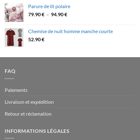
prix :
Parure de lit polaire
58.90 €
Plage
79.90
€
–
94.90
€
à
de
109.90 €
prix :
Chemise de nuit homme manche courte
79.90 €
52.90
€
à
94.90 €
FAQ
Paiements
Livraison et expédition
Retour et réclamation
INFORMATIONS LÉGALES