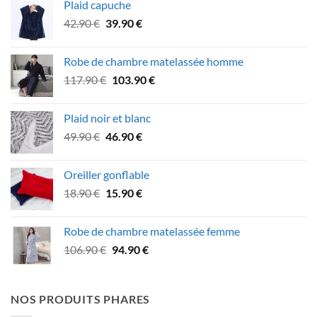
Plaid capuche
était :
est :
Le
Le
42.90
€
39.90
€
74.90 €.
62.90 €.
prix
prix
initial
actuel
Robe de chambre matelassée homme
était :
est :
Le
Le
117.90
€
103.90
€
42.90 €.
39.90 €.
prix
prix
initial
actuel
Plaid noir et blanc
était :
est :
Le
Le
49.90
€
46.90
€
117.90 €.
103.90 €.
prix
prix
initial
actuel
Oreiller gonflable
était :
est :
Le
Le
18.90
€
15.90
€
49.90 €.
46.90 €.
prix
prix
initial
actuel
Robe de chambre matelassée femme
était :
est :
Le
Le
106.90
€
94.90
€
18.90 €.
15.90 €.
prix
prix
initial
actuel
était :
est :
NOS PRODUITS PHARES
106.90 €.
94.90 €.