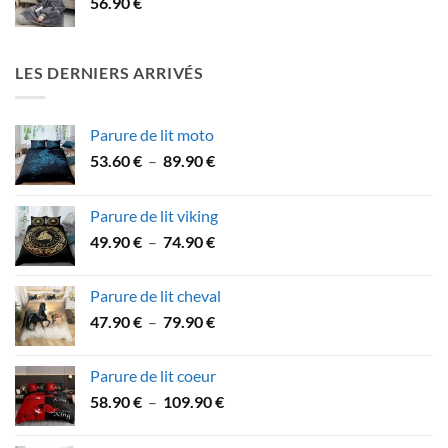
56.90
€
à
84.90 €
LES DERNIERS ARRIVÉS
Parure de lit moto
Plage
53.60
€
–
89.90
€
de
prix :
Parure de lit viking
53.60 €
Plage
49.90
€
–
74.90
€
à
de
89.90 €
prix :
Parure de lit cheval
49.90 €
Plage
47.90
€
–
79.90
€
à
de
74.90 €
prix :
Parure de lit coeur
47.90 €
Plage
58.90
€
–
109.90
€
à
de
79.90 €
prix :