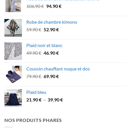
était :
est :
Le
Le
106.90
€
94.90
€
18.90 €.
15.90 €.
prix
prix
initial
actuel
Robe de chambre kimono
était :
est :
Le
Le
59.90
€
52.90
€
106.90 €.
94.90 €.
prix
prix
initial
actuel
Plaid noir et blanc
était :
est :
Le
Le
49.90
€
46.90
€
59.90 €.
52.90 €.
prix
prix
initial
actuel
Coussin chauffant nuque et dos
était :
est :
Le
Le
79.90
€
69.90
€
49.90 €.
46.90 €.
prix
prix
initial
actuel
Plaid bleu
était :
est :
Plage
21.90
€
–
39.90
€
79.90 €.
69.90 €.
de
prix :
21.90 €
NOS PRODUITS PHARES
à
39.90 €