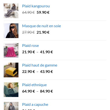
Plaid kangourou
Le
Le
64.90
€
59.90
€
prix
prix
initial
actuel
Masque de nuit en soie
était :
est :
Le
Le
27.90
€
21.90
€
64.90 €.
59.90 €.
prix
prix
initial
actuel
Plaid rose
était :
est :
Plage
21.90
€
–
41.90
€
27.90 €.
21.90 €.
de
prix :
Plaid haut de gamme
21.90 €
Plage
22.90
€
–
43.90
€
à
de
41.90 €
prix :
Plaid ethnique
22.90 €
Plage
64.90
€
–
84.90
€
à
de
43.90 €
prix :
Plaid a capuche
64.90 €