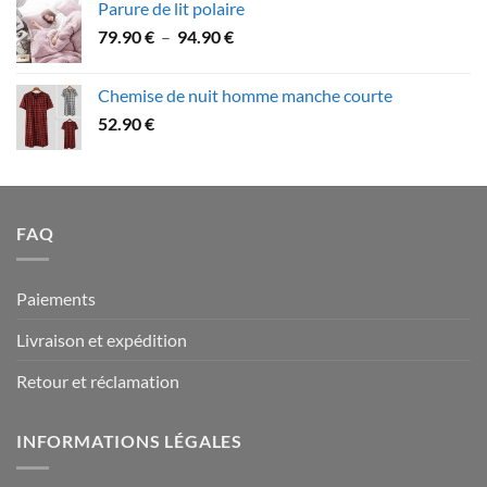
Parure de lit polaire
58.90 €
Plage
79.90
€
–
94.90
€
à
de
109.90 €
prix :
Chemise de nuit homme manche courte
79.90 €
52.90
€
à
94.90 €
FAQ
Paiements
Livraison et expédition
Retour et réclamation
INFORMATIONS LÉGALES