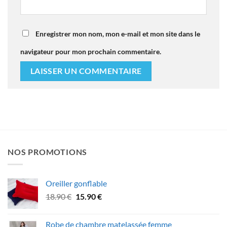
Enregistrer mon nom, mon e-mail et mon site dans le
navigateur pour mon prochain commentaire.
NOS PROMOTIONS
Oreiller gonflable
Le
Le
18.90
€
15.90
€
prix
prix
initial
actuel
Robe de chambre matelassée femme