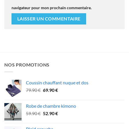
navigateur pour mon prochain commentaire.
NOS PROMOTIONS
Coussin chauffant nuque et dos
Le
Le
79.90
€
69.90
€
prix
prix
initial
actuel
Robe de chambre kimono
était :
est :
Le
Le
59.90
€
52.90
€
79.90 €.
69.90 €.
prix
prix
initial
actuel
Plaid capuche