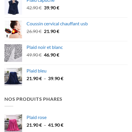
était :
est :
Le
Le
42.90
€
39.90
€
59.90 €.
52.90 €.
prix
prix
initial
actuel
Coussin cervical chauffant usb
était :
est :
Le
Le
26.90
€
21.90
€
42.90 €.
39.90 €.
prix
prix
initial
actuel
Plaid noir et blanc
était :
est :
Le
Le
49.90
€
46.90
€
26.90 €.
21.90 €.
prix
prix
initial
actuel
Plaid bleu
était :
est :
Plage
21.90
€
–
39.90
€
49.90 €.
46.90 €.
de
prix :
21.90 €
NOS PRODUITS PHARES
à
39.90 €
Plaid rose
Plage
21.90
€
–
41.90
€
de