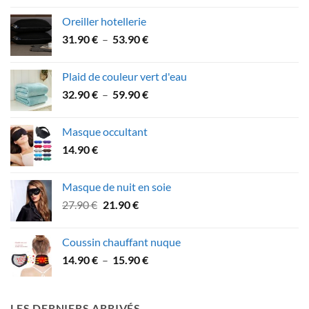
prix :
Oreiller hotellerie
21.90 €
Plage
31.90
€
–
53.90
€
à
de
41.90 €
prix :
Plaid de couleur vert d'eau
31.90 €
Plage
32.90
€
–
59.90
€
à
de
53.90 €
prix :
Masque occultant
32.90 €
14.90
€
à
59.90 €
Masque de nuit en soie
Le
Le
27.90
€
21.90
€
prix
prix
initial
actuel
Coussin chauffant nuque
était :
est :
Plage
14.90
€
–
15.90
€
27.90 €.
21.90 €.
de
prix :
14.90 €
LES DERNIERS ARRIVÉS