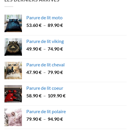
à
15.90 €
Parure de lit moto
Plage
53.60
€
–
89.90
€
de
prix :
Parure de lit viking
53.60 €
Plage
49.90
€
–
74.90
€
à
de
89.90 €
prix :
Parure de lit cheval
49.90 €
Plage
47.90
€
–
79.90
€
à
de
74.90 €
prix :
Parure de lit coeur
47.90 €
Plage
58.90
€
–
109.90
€
à
de
79.90 €
prix :
Parure de lit polaire
58.90 €
Plage
79.90
€
–
94.90
€
à
de
109.90 €
prix :