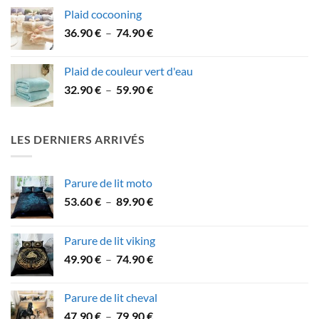
prix :
Plaid cocooning
31.90 €
Plage
36.90
€
–
74.90
€
à
de
53.90 €
prix :
Plaid de couleur vert d'eau
36.90 €
Plage
32.90
€
–
59.90
€
à
de
74.90 €
prix :
32.90 €
LES DERNIERS ARRIVÉS
à
59.90 €
Parure de lit moto
Plage
53.60
€
–
89.90
€
de
prix :
Parure de lit viking
53.60 €
Plage
49.90
€
–
74.90
€
à
de
89.90 €
prix :
Parure de lit cheval
49.90 €
Plage
47.90
€
–
79.90
€
à