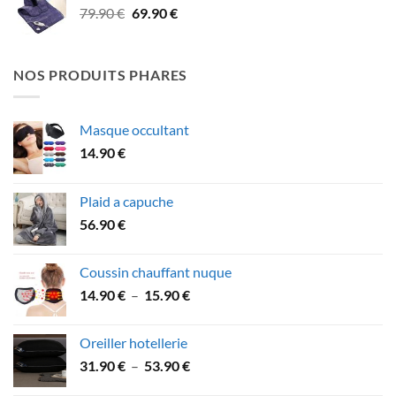
Le
Le
79.90
€
69.90
€
49.90 €.
46.90 €.
prix
prix
initial
actuel
était :
est :
NOS PRODUITS PHARES
79.90 €.
69.90 €.
Masque occultant
14.90
€
Plaid a capuche
56.90
€
Coussin chauffant nuque
Plage
14.90
€
–
15.90
€
de
prix :
Oreiller hotellerie
14.90 €
Plage
31.90
€
–
53.90
€
à
de
15.90 €