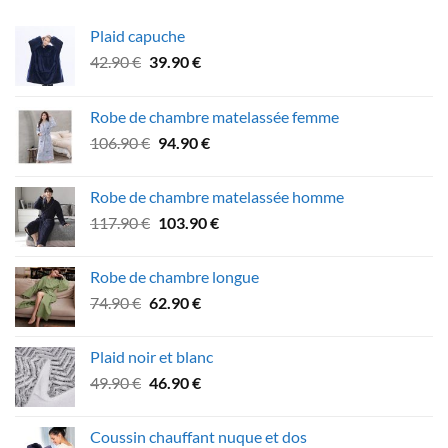
Plaid capuche
Le
Le
42.90
€
39.90
€
prix
prix
initial
actuel
Robe de chambre matelassée femme
était :
est :
Le
Le
106.90
€
94.90
€
42.90 €.
39.90 €.
prix
prix
initial
actuel
Robe de chambre matelassée homme
était :
est :
Le
Le
117.90
€
103.90
€
106.90 €.
94.90 €.
prix
prix
initial
actuel
Robe de chambre longue
était :
est :
Le
Le
74.90
€
62.90
€
117.90 €.
103.90 €.
prix
prix
initial
actuel
Plaid noir et blanc
était :
est :
Le
Le
49.90
€
46.90
€
74.90 €.
62.90 €.
prix
prix
initial
actuel
Coussin chauffant nuque et dos
était :
est :