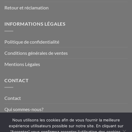
Retour et réclamation
INFORMATIONS LÉGALES
Politique de confidentialité
Conditions générales de ventes
Mentions Légales
CONTACT
Contact
Qui sommes-nous?
Nous utilisons les cookies afin de vous fournir la meilleure
expérience utilisateurs possible sur notre site. En cliquant sur
"Accepter" vous confirmez accepter l'utilisation des cookies.
Visa
MasterCard
American
PayPal
Stripe