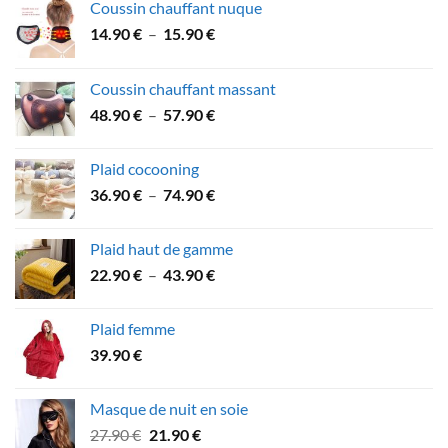
Coussin chauffant nuque
Plage
14.90
€
–
15.90
€
de
prix :
Coussin chauffant massant
14.90 €
Plage
48.90
€
–
57.90
€
à
de
15.90 €
prix :
Plaid cocooning
48.90 €
Plage
36.90
€
–
74.90
€
à
de
57.90 €
prix :
Plaid haut de gamme
36.90 €
Plage
22.90
€
–
43.90
€
à
de
74.90 €
prix :
Plaid femme
22.90 €
39.90
€
à
43.90 €
Masque de nuit en soie
Le
Le
27.90
€
21.90
€