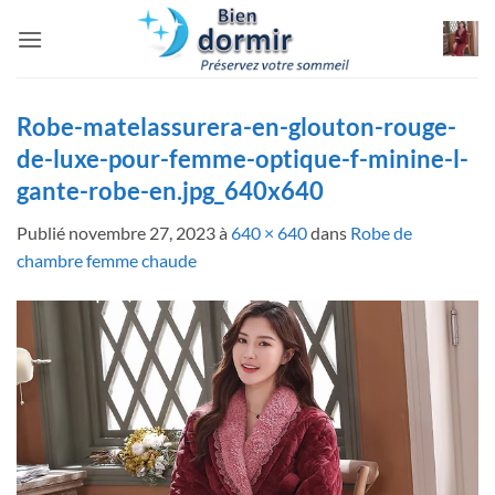
Passer
au
contenu
Robe-matelassurera-en-glouton-rouge-
de-luxe-pour-femme-optique-f-minine-l-
gante-robe-en.jpg_640x640
Publié
novembre 27, 2023
à
640 × 640
dans
Robe de
chambre femme chaude