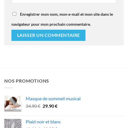
Enregistrer mon nom, mon e-mail et mon site dans le
navigateur pour mon prochain commentaire.
NOS PROMOTIONS
Masque de sommeil musical
Le
Le
34.90
€
29.90
€
prix
prix
initial
actuel
Plaid noir et blanc
était :
est :