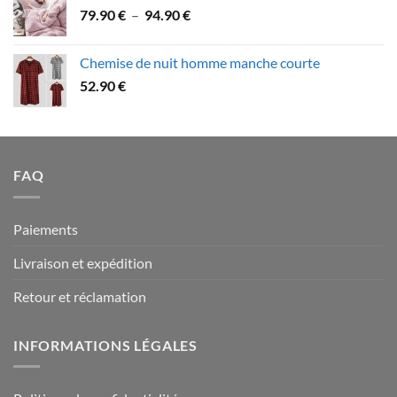
Plage
79.90
€
–
94.90
€
à
de
109.90 €
prix :
Chemise de nuit homme manche courte
79.90 €
52.90
€
à
94.90 €
FAQ
Paiements
Livraison et expédition
Retour et réclamation
INFORMATIONS LÉGALES