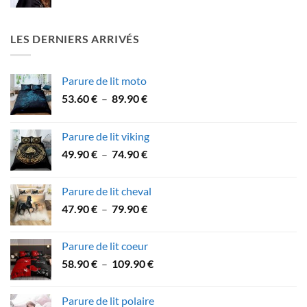
prix
prix
initial
actuel
était :
est :
LES DERNIERS ARRIVÉS
27.90 €.
21.90 €.
Parure de lit moto
Plage
53.60
€
–
89.90
€
de
prix :
Parure de lit viking
53.60 €
Plage
49.90
€
–
74.90
€
à
de
89.90 €
prix :
Parure de lit cheval
49.90 €
Plage
47.90
€
–
79.90
€
à
de
74.90 €
prix :
Parure de lit coeur
47.90 €
Plage
58.90
€
–
109.90
€
à
de
79.90 €
prix :
Parure de lit polaire
58.90 €