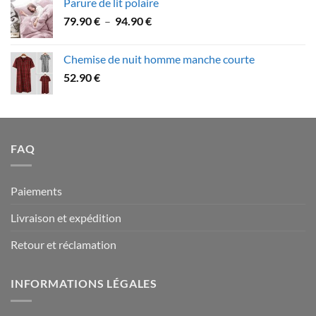
Parure de lit polaire
58.90 €
Plage
79.90
€
–
94.90
€
à
de
109.90 €
prix :
Chemise de nuit homme manche courte
79.90 €
52.90
€
à
94.90 €
FAQ
Paiements
Livraison et expédition
Retour et réclamation
INFORMATIONS LÉGALES