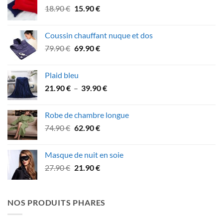
Le
Le
18.90
€
15.90
€
64.90 €.
59.90 €.
prix
prix
initial
actuel
Coussin chauffant nuque et dos
était :
est :
Le
Le
79.90
€
69.90
€
18.90 €.
15.90 €.
prix
prix
initial
actuel
Plaid bleu
était :
est :
Plage
21.90
€
–
39.90
€
79.90 €.
69.90 €.
de
prix :
Robe de chambre longue
21.90 €
Le
Le
74.90
€
62.90
€
à
prix
prix
39.90 €
initial
actuel
Masque de nuit en soie
était :
est :
Le
Le
27.90
€
21.90
€
74.90 €.
62.90 €.
prix
prix
initial
actuel
était :
est :
NOS PRODUITS PHARES
27.90 €.
21.90 €.