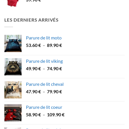
à
15.90 €
LES DERNIERS ARRIVÉS
Parure de lit moto
Plage
53.60
€
–
89.90
€
de
prix :
Parure de lit viking
53.60 €
Plage
49.90
€
–
74.90
€
à
de
89.90 €
prix :
Parure de lit cheval
49.90 €
Plage
47.90
€
–
79.90
€
à
de
74.90 €
prix :
Parure de lit coeur
47.90 €
Plage
58.90
€
–
109.90
€
à
de
79.90 €
prix :