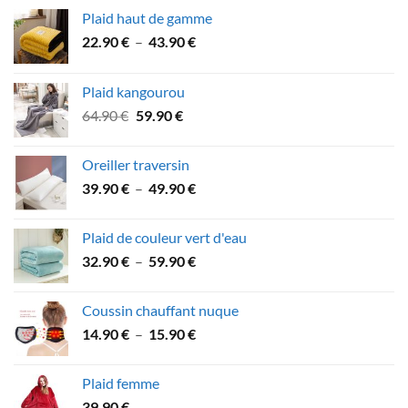
Plaid haut de gamme
Plage
22.90
€
–
43.90
€
de
prix :
Plaid kangourou
22.90 €
Le
Le
64.90
€
59.90
€
à
prix
prix
43.90 €
initial
actuel
Oreiller traversin
était :
est :
Plage
39.90
€
–
49.90
€
64.90 €.
59.90 €.
de
prix :
Plaid de couleur vert d'eau
39.90 €
Plage
32.90
€
–
59.90
€
à
de
49.90 €
prix :
Coussin chauffant nuque
32.90 €
Plage
14.90
€
–
15.90
€
à
de
59.90 €
prix :
Plaid femme
14.90 €
39.90
€