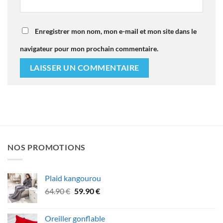
Enregistrer mon nom, mon e-mail et mon site dans le
navigateur pour mon prochain commentaire.
NOS PROMOTIONS
Plaid kangourou
Le
Le
64.90
€
59.90
€
prix
prix
initial
actuel
Oreiller gonflable
était :
est :