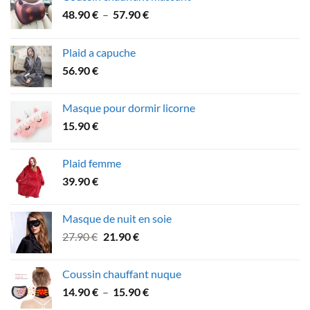
Plage
48.90
€
–
57.90
€
de
prix :
Plaid a capuche
48.90 €
56.90
€
à
57.90 €
Masque pour dormir licorne
15.90
€
Plaid femme
39.90
€
Masque de nuit en soie
Le
Le
27.90
€
21.90
€
prix
prix
initial
actuel
Coussin chauffant nuque
était :
est :
Plage
14.90
€
–
15.90
€
27.90 €.
21.90 €.
de