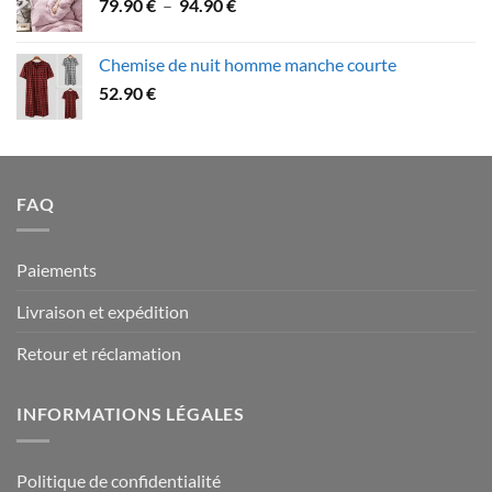
Plage
79.90
€
–
94.90
€
à
de
109.90 €
prix :
Chemise de nuit homme manche courte
79.90 €
52.90
€
à
94.90 €
FAQ
Paiements
Livraison et expédition
Retour et réclamation
INFORMATIONS LÉGALES
Politique de confidentialité