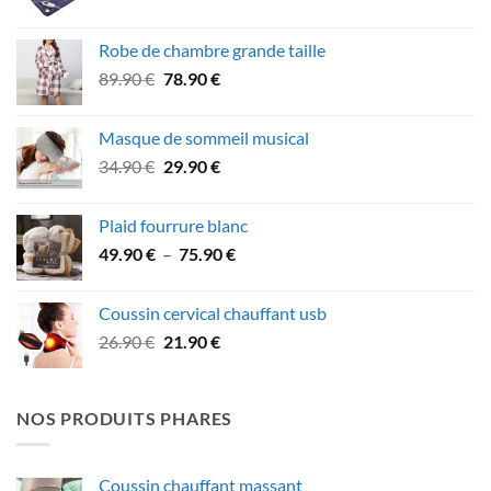
prix
prix
initial
actuel
Robe de chambre grande taille
était :
est :
Le
Le
89.90
€
78.90
€
79.90 €.
69.90 €.
prix
prix
initial
actuel
Masque de sommeil musical
était :
est :
Le
Le
34.90
€
29.90
€
89.90 €.
78.90 €.
prix
prix
initial
actuel
Plaid fourrure blanc
était :
est :
Plage
49.90
€
–
75.90
€
34.90 €.
29.90 €.
de
prix :
Coussin cervical chauffant usb
49.90 €
Le
Le
26.90
€
21.90
€
à
prix
prix
75.90 €
initial
actuel
était :
est :
NOS PRODUITS PHARES
26.90 €.
21.90 €.
Coussin chauffant massant