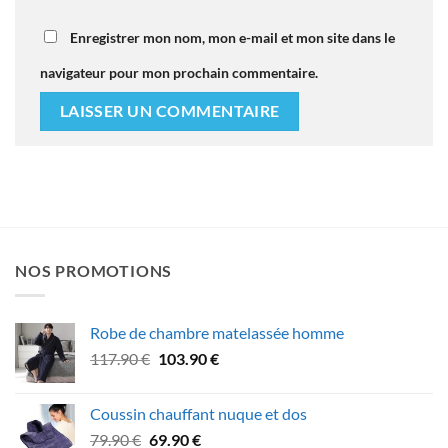
Enregistrer mon nom, mon e-mail et mon site dans le
navigateur pour mon prochain commentaire.
NOS PROMOTIONS
Robe de chambre matelassée homme
Le
Le
117.90
€
103.90
€
prix
prix
initial
actuel
Coussin chauffant nuque et dos
était :
est :
Le
Le
79.90
€
69.90
€
117.90 €.
103.90 €.