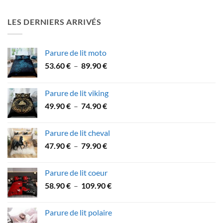
prix :
14.90 €
LES DERNIERS ARRIVÉS
à
15.90 €
Parure de lit moto
Plage
53.60
€
–
89.90
€
de
prix :
Parure de lit viking
53.60 €
Plage
49.90
€
–
74.90
€
à
de
89.90 €
prix :
Parure de lit cheval
49.90 €
Plage
47.90
€
–
79.90
€
à
de
74.90 €
prix :
Parure de lit coeur
47.90 €
Plage
58.90
€
–
109.90
€
à
de
79.90 €
prix :
Parure de lit polaire
58.90 €